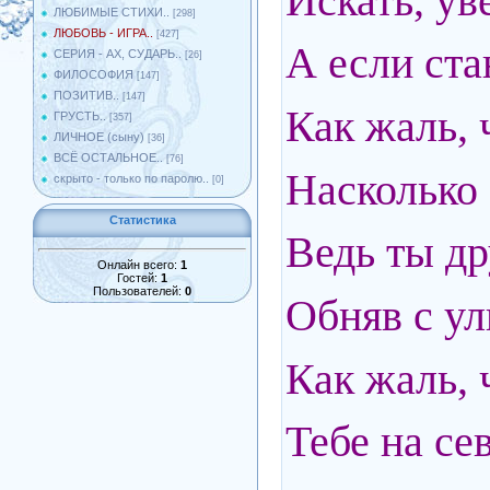
Искать, ув
ЛЮБИМЫЕ СТИХИ..
[298]
ЛЮБОВЬ - ИГРА..
[427]
А если ста
СЕРИЯ - АХ, СУДАРЬ..
[26]
ФИЛОСОФИЯ
[147]
ПОЗИТИВ..
[147]
Как жаль, 
ГРУСТЬ..
[357]
ЛИЧНОЕ (сыну)
[36]
ВСЁ ОСТАЛЬНОЕ..
[76]
Насколько 
скрыто - только по паролю..
[0]
Статистика
Ведь ты др
Онлайн всего:
1
Гостей:
1
Пользователей:
0
Обняв с у
Как жаль, 
Тебе на сев