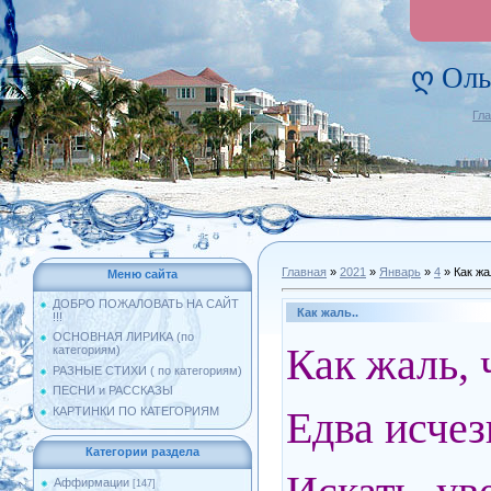
ღ Оль
Гл
Главная
»
2021
»
Январь
»
4
» Как жа
Меню сайта
ДОБРО ПОЖАЛОВАТЬ НА САЙТ
Как жаль..
!!!
ОСНОВНАЯ ЛИРИКА (по
Как жаль, 
категориям)
РАЗНЫЕ СТИХИ ( по категориям)
ПЕСНИ и РАССКАЗЫ
Едва исчез
КАРТИНКИ ПО КАТЕГОРИЯМ
Категории раздела
Аффирмации
[147]