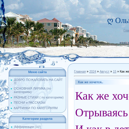
ღ Оль
Гла
Главная
»
2024
»
Август
»
15
» Как же
Меню сайта
ДОБРО ПОЖАЛОВАТЬ НА САЙТ
Как же хочется..
!!!
ОСНОВНАЯ ЛИРИКА (по
Как же хоч
категориям)
РАЗНЫЕ СТИХИ ( по категориям)
ПЕСНИ и РАССКАЗЫ
Отрываясь
КАРТИНКИ ПО КАТЕГОРИЯМ
Категории раздела
Аффирмации
[147]