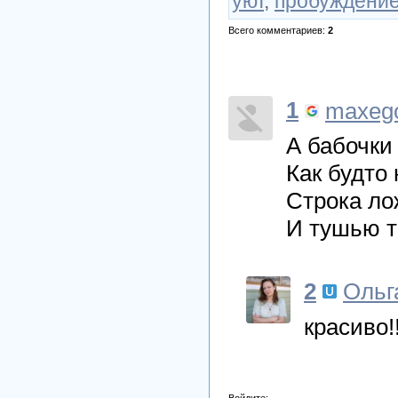
уют
,
пробуждени
Всего комментариев
:
2
1
maxeg
А бабочки 
Как будто 
Строка лож
И тушью т
2
Ольг
красиво!
Войдите: