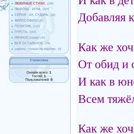
И как в де
ЛЮБИМЫЕ СТИХИ..
[298]
ЛЮБОВЬ - ИГРА..
[427]
Добавляя к
СЕРИЯ - АХ, СУДАРЬ..
[26]
ФИЛОСОФИЯ
[147]
ПОЗИТИВ..
[147]
ГРУСТЬ..
[357]
ЛИЧНОЕ (сыну)
[36]
Как же хоч
ВСЁ ОСТАЛЬНОЕ..
[76]
скрыто - только по паролю..
[0]
От обид и 
Статистика
Онлайн всего:
1
Гостей:
1
И как в ю
Пользователей:
0
Всем тяжё
Как же хоч