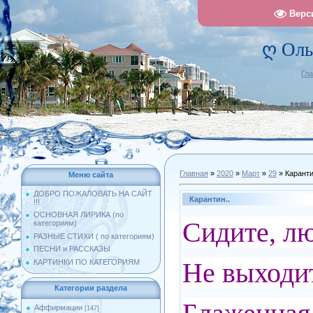
Верс
ღ Оль
Гл
Главная
»
2020
»
Март
»
29
» Каранти
Меню сайта
ДОБРО ПОЖАЛОВАТЬ НА САЙТ
Карантин..
!!!
ОСНОВНАЯ ЛИРИКА (по
Сидите, лю
категориям)
РАЗНЫЕ СТИХИ ( по категориям)
ПЕСНИ и РАССКАЗЫ
Не выходит
КАРТИНКИ ПО КАТЕГОРИЯМ
Категории раздела
Аффирмации
[147]