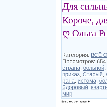
Для сильны
Короче, дл
ღ Ольга Р
Категория
:
ВСЁ 
Просмотров
:
654
страна
,
больной
приказ
,
Старый
,
рана
,
истома
,
бо
Здоровый
,
кварт
мир
Всего комментариев
:
0