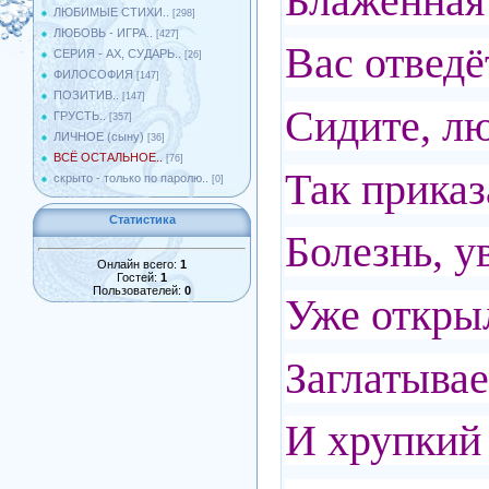
Блаженная
ЛЮБИМЫЕ СТИХИ..
[298]
ЛЮБОВЬ - ИГРА..
[427]
Вас отведёт
СЕРИЯ - АХ, СУДАРЬ..
[26]
ФИЛОСОФИЯ
[147]
ПОЗИТИВ..
[147]
Сидите, лю
ГРУСТЬ..
[357]
ЛИЧНОЕ (сыну)
[36]
ВСЁ ОСТАЛЬНОЕ..
[76]
Так приказ
скрыто - только по паролю..
[0]
Статистика
Болезнь, ув
Онлайн всего:
1
Гостей:
1
Пользователей:
0
Уже откры
Заглатывае
И хрупкий