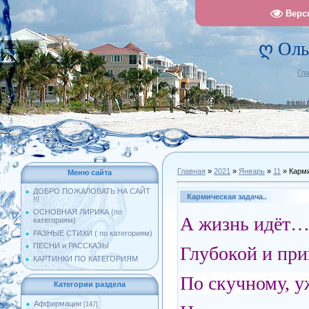
Верс
ღ Оль
Гл
Главная
»
2021
»
Январь
»
11
» Карми
Меню сайта
ДОБРО ПОЖАЛОВАТЬ НА САЙТ
Кармическая задача..
!!!
ОСНОВНАЯ ЛИРИКА (по
А жизнь идёт… 
категориям)
РАЗНЫЕ СТИХИ ( по категориям)
ПЕСНИ и РАССКАЗЫ
Глубокой и при
КАРТИНКИ ПО КАТЕГОРИЯМ
По скучному, у
Категории раздела
Аффирмации
[147]