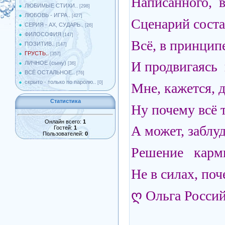
Написанного, в
ЛЮБИМЫЕ СТИХИ..
[298]
ЛЮБОВЬ - ИГРА..
[427]
Сценарий соста
СЕРИЯ - АХ, СУДАРЬ..
[26]
ФИЛОСОФИЯ
[147]
Всё, в принципе
ПОЗИТИВ..
[147]
ГРУСТЬ..
[357]
И продвигаясь 
ЛИЧНОЕ (сыну)
[36]
ВСЁ ОСТАЛЬНОЕ..
[76]
скрыто - только по паролю..
[0]
Мне, кажется, д
Статистика
Ну почему всё т
Онлайн всего:
1
А может, заблуд
Гостей:
1
Пользователей:
0
Решение карми
Не в силах, по
ღ Ольга Росси