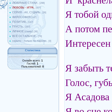
И краснел
ЛЮБИМЫЕ СТИХИ..
[298]
ЛЮБОВЬ - ИГРА..
[427]
Я тобой о
СЕРИЯ - АХ, СУДАРЬ..
[26]
ФИЛОСОФИЯ
[147]
ПОЗИТИВ..
[147]
А потом п
ГРУСТЬ..
[357]
ЛИЧНОЕ (сыну)
[36]
ВСЁ ОСТАЛЬНОЕ..
[76]
Интересен 
скрыто - только по паролю..
[0]
Статистика
Онлайн всего:
1
Гостей:
1
Я забыть т
Пользователей:
0
Голос, губ
Я Асадова
Я во сне к