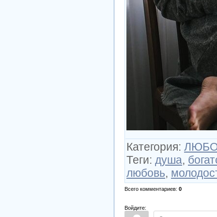
Категория
:
ЛЮБОВ
Теги
:
душа
,
богат
любовь
,
молодос
Всего комментариев
:
0
Войдите: