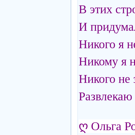
В этих стр
И придума
Никого я 
Никому я н
Никого не
Развлекаю 
ღ
Ольга Р