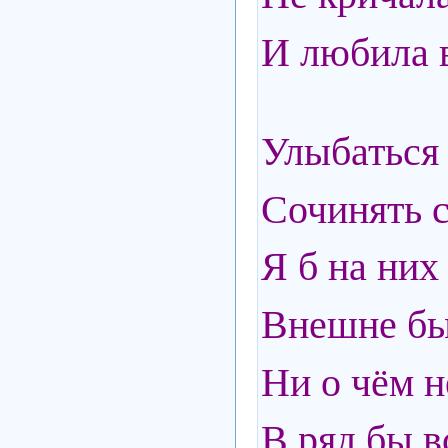
И любила 
Улыбаться
Сочинять 
Я б на них
Внешне бы
Ни о чём н
В ряд бы в