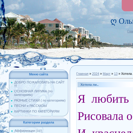
ღ Оль
Гла
Главная
»
2024
»
Март
»
13
» Хотела 
Меню сайта
ДОБРО ПОЖАЛОВАТЬ НА САЙТ
Хотела ли..
!!!
ОСНОВНАЯ ЛИРИКА (по
Я любить 
категориям)
РАЗНЫЕ СТИХИ ( по категориям)
ПЕСНИ и РАССКАЗЫ
Рисовала о
КАРТИНКИ ПО КАТЕГОРИЯМ
Категории раздела
Аффирмации
[147]