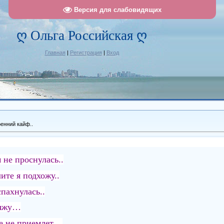
Версия для слабовидящих
ღ Ольга Российская ღ
Главная
|
Регистрация
|
Вход
енний кайф..
 не проснулась..
ите я подхожу..
пахнулась..
ряжу…
фе не приемлет…