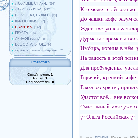
ЛЮБИМЫЕ СТИХИ..
[298]
Кто может с лёгкостью 
ЛЮБОВЬ - ИГРА..
[427]
СЕРИЯ - АХ, СУДАРЬ..
[26]
До чашки кофе разум сл
ФИЛОСОФИЯ
[147]
ПОЗИТИВ..
Ждёт поступленья эндо
[147]
ГРУСТЬ..
[357]
Дурманит аромат и вос
ЛИЧНОЕ (сыну)
[36]
ВСЁ ОСТАЛЬНОЕ..
[76]
Имбирь, корица в нём 
скрыто - только по паролю..
[0]
На радость в этой жизн
Статистика
Для пробужденья увели
Онлайн всего:
1
Горячий, крепкий кофе 
Гостей:
1
Пользователей:
0
Глаза раскрыты, приклю
Удастся всё.. вне всяко
Счастливый мозг уже с
ღ Ольга Российская ღ
Категория
:
ПОЗИТИВ..
|
Просмотров
:
695
|