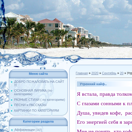
Главная
»
2020
»
Сентябрь
»
20
» Утр
Меню сайта
ДОБРО ПОЖАЛОВАТЬ НА САЙТ
Утренний кайф..
!!!
ОСНОВНАЯ ЛИРИКА (по
Я встала, правда толком
категориям)
РАЗНЫЕ СТИХИ ( по категориям)
С глазами сонными к пл
ПЕСНИ и РАССКАЗЫ
КАРТИНКИ ПО КАТЕГОРИЯМ
Душа, увидев кофе, рас
Его энергией себя я за
Категории раздела
Аффирмации
Мне не понять, кто ко
[147]