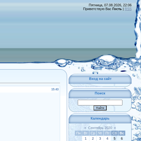
Пятница, 07.08.2026, 22:06
Приветствую Вас
Гость
|
RSS
Вход на сайт
15:43
Поиск
Календарь
«
Сентябрь 2020
»
Пн
Вт
Ср
Чт
Пт
Сб
Вс
1
2
3
4
5
6