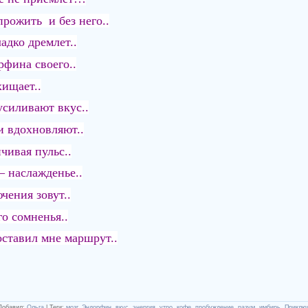
прожить и без него..
адко дремлет..
рфина своего..
хищает..
усиливают вкус..
и вдохновляют..
чивая пульс..
– наслажденье..
чения зовут..
го сомненья..
оставил мне маршрут..
Добавил
:
Ольга
|
Теги
:
мозг
,
Эндорфин
,
вкус
,
энергия
,
утро
,
кофе
,
пробуждение
,
разум
,
имбирь
,
Приклю