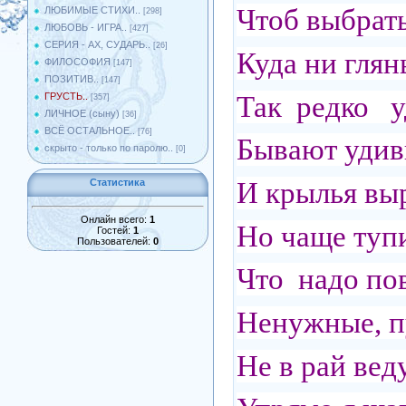
Чтоб выбрать
ЛЮБИМЫЕ СТИХИ..
[298]
ЛЮБОВЬ - ИГРА..
[427]
СЕРИЯ - АХ, СУДАРЬ..
[26]
Куда ни глянь
ФИЛОСОФИЯ
[147]
ПОЗИТИВ..
[147]
Так редко уд
ГРУСТЬ..
[357]
ЛИЧНОЕ (сыну)
[36]
ВСЁ ОСТАЛЬНОЕ..
[76]
Бывают удив
скрыто - только по паролю..
[0]
И крылья вы
Статистика
Онлайн всего:
1
Но чаще туп
Гостей:
1
Пользователей:
0
Что надо пов
Ненужные, п
Не в рай вед