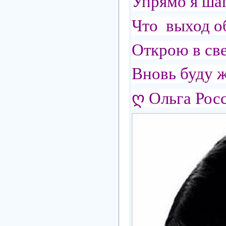
Упрямо я шаг
Что выход об
Открою в св
Вновь буду ж
ღ Ольга Рос