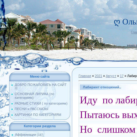
ღ Оль
Гла
Главная
»
2021
»
Август
»
17
» Лабир
Меню сайта
ДОБРО ПОЖАЛОВАТЬ НА САЙТ
Лабиринт отношений..
!!!
ОСНОВНАЯ ЛИРИКА (по
Иду по лаби
категориям)
РАЗНЫЕ СТИХИ ( по категориям)
ПЕСНИ и РАССКАЗЫ
Пытаюсь вых
КАРТИНКИ ПО КАТЕГОРИЯМ
Но слишком 
Категории раздела
Аффирмации
[147]