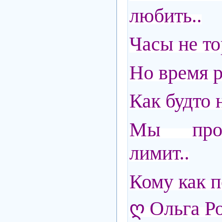
любить..
Часы не то
Но время р
Как будто 
Мы про
лимит..
Кому как п
ღ Ольга Р