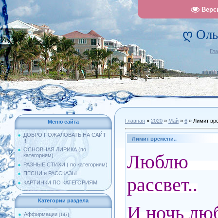
Верс
ღ Оль
Гл
Главная
»
2020
»
Май
»
6
» Лимит вре
Меню сайта
ДОБРО ПОЖАЛОВАТЬ НА САЙТ
Лимит времени..
!!!
ОСНОВНАЯ ЛИРИКА (по
Люблю з
категориям)
РАЗНЫЕ СТИХИ ( по категориям)
ПЕСНИ и РАССКАЗЫ
рассвет..
КАРТИНКИ ПО КАТЕГОРИЯМ
Категории раздела
И ночь лю
Аффирмации
[147]