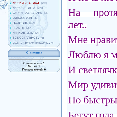
ЛЮБИМЫЕ СТИХИ..
[298]
ЛЮБОВЬ - ИГРА..
На протя
[427]
СЕРИЯ - АХ, СУДАРЬ..
[26]
ФИЛОСОФИЯ
[147]
лет..
ПОЗИТИВ..
[147]
ГРУСТЬ..
[357]
ЛИЧНОЕ (сыну)
[36]
Мне нравит
ВСЁ ОСТАЛЬНОЕ..
[76]
скрыто - только по паролю..
[0]
Люблю я ми
Статистика
Онлайн всего:
1
И светлячк
Гостей:
1
Пользователей:
0
Мир удиви
Но быстрый
Бегут года 