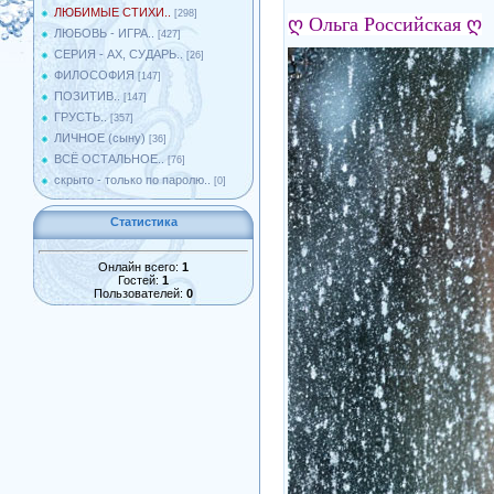
ЛЮБИМЫЕ СТИХИ..
[298]
ღ
Ольга Российская
ღ
ЛЮБОВЬ - ИГРА..
[427]
СЕРИЯ - АХ, СУДАРЬ..
[26]
ФИЛОСОФИЯ
[147]
ПОЗИТИВ..
[147]
ГРУСТЬ..
[357]
ЛИЧНОЕ (сыну)
[36]
ВСЁ ОСТАЛЬНОЕ..
[76]
скрыто - только по паролю..
[0]
Статистика
Онлайн всего:
1
Гостей:
1
Пользователей:
0