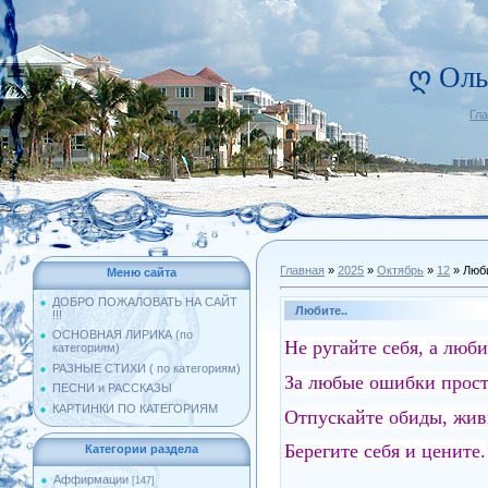
ღ Оль
Гл
Главная
»
2025
»
Октябрь
»
12
» Люби
Меню сайта
ДОБРО ПОЖАЛОВАТЬ НА САЙТ
Любите..
!!!
ОСНОВНАЯ ЛИРИКА (по
Не ругайте себя, а люби
категориям)
РАЗНЫЕ СТИХИ ( по категориям)
За любые ошибки прост
ПЕСНИ и РАССКАЗЫ
КАРТИНКИ ПО КАТЕГОРИЯМ
Отпускайте обиды, жив
Берегите себя и цените.
Категории раздела
Аффирмации
[147]