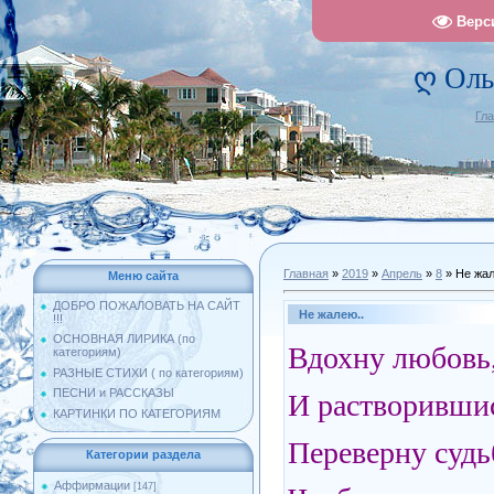
Верс
ღ Оль
Гл
Главная
»
2019
»
Апрель
»
8
» Не жал
Меню сайта
ДОБРО ПОЖАЛОВАТЬ НА САЙТ
Не жалею..
!!!
ОСНОВНАЯ ЛИРИКА (по
Вдохну любовь,
категориям)
РАЗНЫЕ СТИХИ ( по категориям)
ПЕСНИ и РАССКАЗЫ
И растворившис
КАРТИНКИ ПО КАТЕГОРИЯМ
Переверну суд
Категории раздела
Аффирмации
[147]