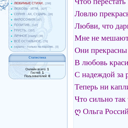
Чтоб перестать 
ЛЮБИМЫЕ СТИХИ..
[298]
ЛЮБОВЬ - ИГРА..
[427]
Ловлю прекрас
СЕРИЯ - АХ, СУДАРЬ..
[26]
ФИЛОСОФИЯ
[147]
Любви, что да
ПОЗИТИВ..
[147]
ГРУСТЬ..
[357]
Мне не мешаю
ЛИЧНОЕ (сыну)
[36]
ВСЁ ОСТАЛЬНОЕ..
[76]
скрыто - только по паролю..
[0]
Они прекрасны
Статистика
В любовь краси
Онлайн всего:
1
С надеждой за р
Гостей:
1
Пользователей:
0
Теперь ни капл
Что сильно так
ღ Ольга Росси