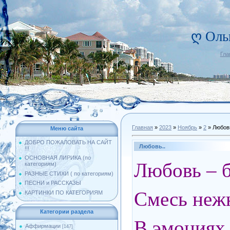
ღ Оль
Гла
Главная
»
2023
»
Ноябрь
»
2
» Любовь
Меню сайта
ДОБРО ПОЖАЛОВАТЬ НА САЙТ
Любовь..
!!!
ОСНОВНАЯ ЛИРИКА (по
Любовь – б
категориям)
РАЗНЫЕ СТИХИ ( по категориям)
ПЕСНИ и РАССКАЗЫ
Смесь нежн
КАРТИНКИ ПО КАТЕГОРИЯМ
Категории раздела
В эмоциях 
Аффирмации
[147]