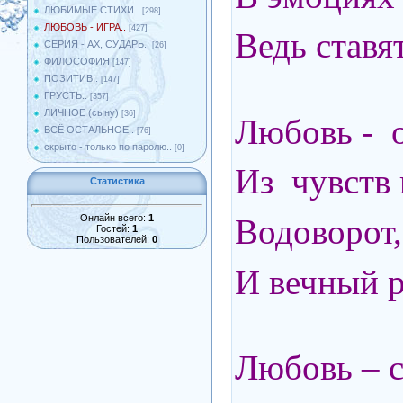
ЛЮБИМЫЕ СТИХИ..
[298]
ЛЮБОВЬ - ИГРА..
[427]
Ведь ставя
СЕРИЯ - АХ, СУДАРЬ..
[26]
ФИЛОСОФИЯ
[147]
ПОЗИТИВ..
[147]
ГРУСТЬ..
[357]
ЛИЧНОЕ (сыну)
[36]
Любовь - о
ВСЁ ОСТАЛЬНОЕ..
[76]
скрыто - только по паролю..
[0]
Из чувств
Статистика
Онлайн всего:
1
Водоворот
Гостей:
1
Пользователей:
0
И вечный 
Любовь – с