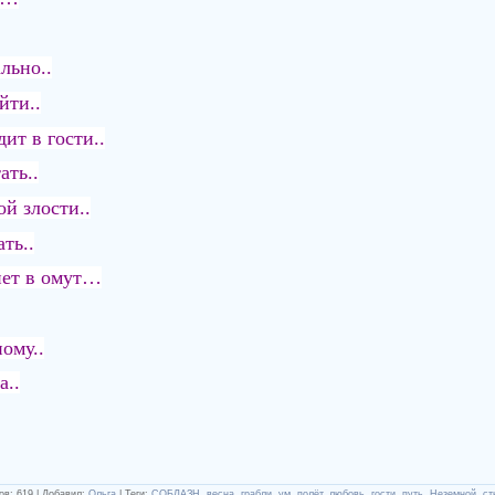
льно..
йти..
ит в гости..
ать..
ой злости..
ть..
нет в омут…
ому..
а..
ов
:
619
|
Добавил
:
Ольга
|
Теги
:
СОБЛАЗН
,
весна
,
грабли
,
ум
,
полёт
,
любовь
,
гости
,
путь
,
Неземной
,
ст