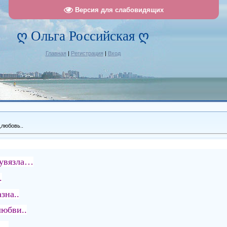
Версия для слабовидящих
ღ Ольга Российская ღ
Главная
|
Регистрация
|
Вход
любовь..
 увязла…
.
зна..
юбви..
о…