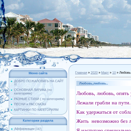
Главная
»
2020
»
Март
»
10
» Любовь,
Меню сайта
ДОБРО ПОЖАЛОВАТЬ НА САЙТ
Любовь,любовь..
!!!
ОСНОВНАЯ ЛИРИКА (по
Любовь, любовь, опять
категориям)
РАЗНЫЕ СТИХИ ( по категориям)
Лежали грабли на пути.
ПЕСНИ и РАССКАЗЫ
КАРТИНКИ ПО КАТЕГОРИЯМ
Как удержаться от собла
Жить невозможно без л
Категории раздела
Аффирмации
Я наступаю специальн
[147]