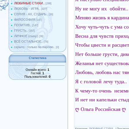
ЛЮБИМЫЕ СТИХИ..
[298]
Ну не могу их обойти..
ЛЮБОВЬ - ИГРА..
[427]
СЕРИЯ - АХ, СУДАРЬ..
[26]
Меняю жизнь я кардина
ФИЛОСОФИЯ
[147]
ПОЗИТИВ..
Хочу чуть-чуть с ума со
[147]
ГРУСТЬ..
[357]
Весна для чувств приход
ЛИЧНОЕ (сыну)
[36]
ВСЁ ОСТАЛЬНОЕ..
[76]
Чтобы цвести и расцвет
скрыто - только по паролю..
[0]
Нет больше грусти, дик
Статистика
Желанья нет существова
Онлайн всего:
1
Любовь, любовь нас тя
Гостей:
1
Пользователей:
0
Я с головой лечу туда..
К чему-то очень неземн
И нет ни капельки стыд
ღ Ольга Российская ღ
Категория
:
ЛЮБИМЫЕ СТИХИ..
|
Просмотр