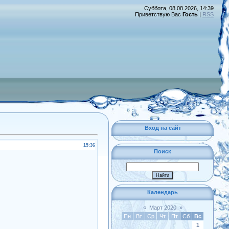
Суббота, 08.08.2026, 14:39
Приветствую Вас
Гость
|
RSS
Вход на сайт
15:36
Поиск
Календарь
«
Март 2020
»
Пн
Вт
Ср
Чт
Пт
Сб
Вс
1