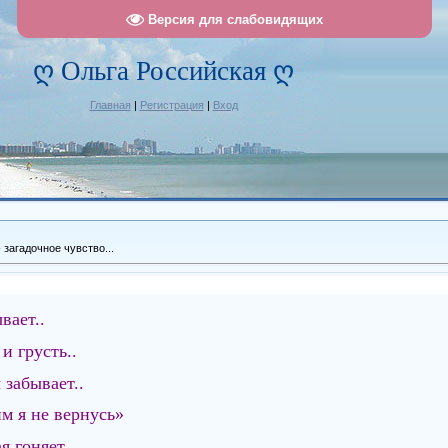
Версия для слабовидящих
ღ Ольга Российская ღ
Главная
|
Регистрация
|
Вход
 загадочное чувство...
вает..
и грусть..
забывает..
им я не вернусь»
ая гоняет …