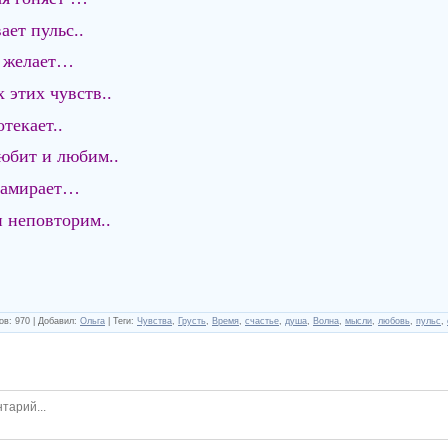
ет пульс..
и желает…
этих чувств..
текает..
юбит и любим..
 замирает…
 неповторим..
ов
:
970
|
Добавил
:
Ольга
|
Теги
:
Чувства
,
Грусть
,
Время
,
счастье
,
душа
,
Волна
,
мысли
,
любовь
,
пульс
,