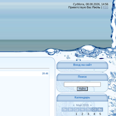
Суббота, 08.08.2026, 14:56
Приветствую Вас
Гость
|
RSS
Вход на сайт
20:46
Поиск
Календарь
«
Май 2019
»
Пн
Вт
Ср
Чт
Пт
Сб
Вс
1
2
3
4
5