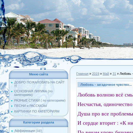
Главная
»
2019
»
Май
»
31
» Любовь -
Меню сайта
ДОБРО ПОЖАЛОВАТЬ НА САЙТ
Любовь - загадочное чувство...
!!!
ОСНОВНАЯ ЛИРИКА (по
Любовь волною всё смы
категориям)
РАЗНЫЕ СТИХИ ( по категориям)
Несчастья, одиночество 
ПЕСНИ и РАССКАЗЫ
КАРТИНКИ ПО КАТЕГОРИЯМ
Душа про все проблемы 
И сердце вторит : «К н
Категории раздела
Аффирмации
По венам кровь безумн
[147]