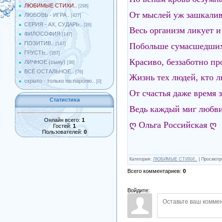
ЛЮБИМЫЕ СТИХИ..
[298]
От мыслей уж зашкалива
ЛЮБОВЬ - ИГРА..
[427]
СЕРИЯ - АХ, СУДАРЬ..
[26]
Весь организм ликует 
ФИЛОСОФИЯ
[147]
ПОЗИТИВ..
Побольше сумасшедших 
[147]
ГРУСТЬ..
[357]
Красиво, беззаботно про
ЛИЧНОЕ (сыну)
[36]
ВСЁ ОСТАЛЬНОЕ..
[76]
Жизнь тех людей, кто л
скрыто - только по паролю..
[0]
От счастья даже время
Статистика
Ведь каждый миг любви
Онлайн всего:
1
ღ Ольга Российская ღ
Гостей:
1
Пользователей:
0
Категория
:
ЛЮБИМЫЕ СТИХИ..
|
Просмотр
Всего комментариев
:
0
Войдите: