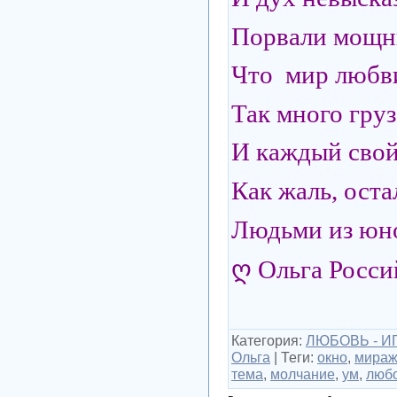
Порвали мощн
Что мир любви
Так много груз
И каждый свой
Как жаль, ост
Людьми из юно
ღ Ольга Росси
Категория
:
ЛЮБОВЬ - ИГ
Ольга
|
Теги
:
окно
,
мира
тема
,
молчание
,
ум
,
люб