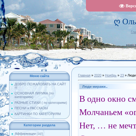
Верс
ღ Оль
Гл
Главная
»
2020
»
Ноябрь
»
23
» Люди
Меню сайта
ДОБРО ПОЖАЛОВАТЬ НА САЙТ
Люди миражи..
!!!
ОСНОВНАЯ ЛИРИКА (по
В одно окно см
категориям)
РАЗНЫЕ СТИХИ ( по категориям)
ПЕСНИ и РАССКАЗЫ
Молчаньем «ог
КАРТИНКИ ПО КАТЕГОРИЯМ
Нет, … не мечт
Категории раздела
Аффирмации
[147]