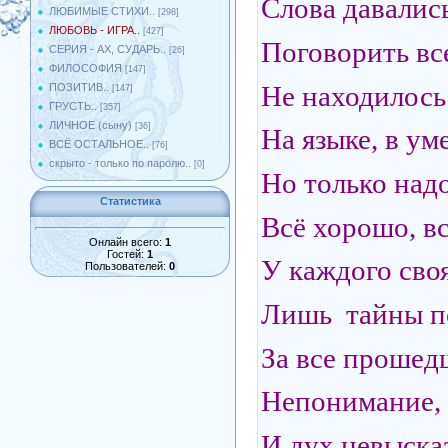
Слова давались
ЛЮБИМЫЕ СТИХИ..
[298]
ЛЮБОВЬ - ИГРА..
[427]
Поговорить все
СЕРИЯ - АХ, СУДАРЬ..
[26]
ФИЛОСОФИЯ
[147]
Не находилось 
ПОЗИТИВ..
[147]
ГРУСТЬ..
[357]
ЛИЧНОЕ (сыну)
[36]
На языке, в уме
ВСЁ ОСТАЛЬНОЕ..
[76]
скрыто - только по паролю..
[0]
Но только надо
Статистика
Всё хорошо, в
Онлайн всего:
1
Гостей:
1
У каждого своя
Пользователей:
0
Лишь тайны п
За все прошедш
Непонимание, 
И дух невыска