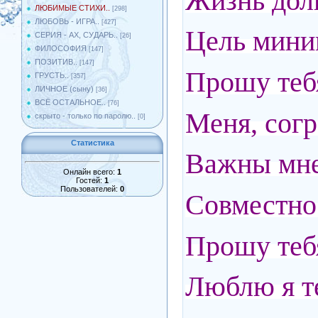
Жизнь долг
ЛЮБИМЫЕ СТИХИ..
[298]
ЛЮБОВЬ - ИГРА..
[427]
Цель миним
СЕРИЯ - АХ, СУДАРЬ..
[26]
ФИЛОСОФИЯ
[147]
ПОЗИТИВ..
[147]
Прошу тебя
ГРУСТЬ..
[357]
ЛИЧНОЕ (сыну)
[36]
ВСЁ ОСТАЛЬНОЕ..
[76]
Меня, согр
скрыто - только по паролю..
[0]
Статистика
Важны мне 
Онлайн всего:
1
Гостей:
1
Пользователей:
0
Совместно
Прошу тебя
Люблю я те