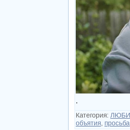
.
Категория
:
ЛЮБИ
объятия
,
просьба