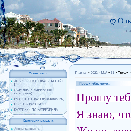
ღ Оль
Гл
Главная
»
2022
»
Май
»
31
» Прошу те
Меню сайта
ДОБРО ПОЖАЛОВАТЬ НА САЙТ
Прошу тебя, мама..
!!!
ОСНОВНАЯ ЛИРИКА (по
Прошу тебя
категориям)
РАЗНЫЕ СТИХИ ( по категориям)
ПЕСНИ и РАССКАЗЫ
Я знаю, чт
КАРТИНКИ ПО КАТЕГОРИЯМ
Категории раздела
Аффирмации
[147]