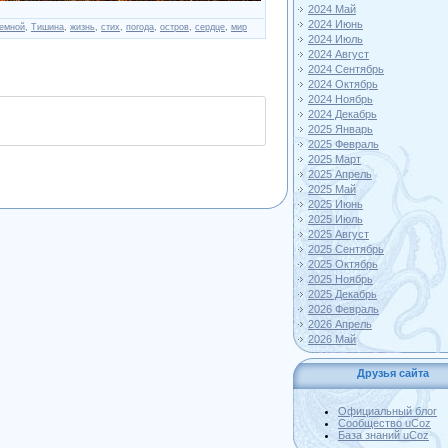
2024 Май
2024 Июнь
емной
,
Тишина
,
жизнь
,
стих
,
погода
,
остров
,
сердце
,
мир
2024 Июль
2024 Август
2024 Сентябрь
2024 Октябрь
2024 Ноябрь
2024 Декабрь
2025 Январь
2025 Февраль
2025 Март
2025 Апрель
2025 Май
2025 Июнь
2025 Июль
2025 Август
2025 Сентябрь
2025 Октябрь
2025 Ноябрь
2025 Декабрь
2026 Февраль
2026 Апрель
2026 Май
Друзья сайта
Официальный блог
Сообщество uCoz
База знаний uCoz