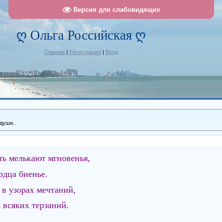
Версия для слабовидящих
ღ Ольга Российская ღ
Главная
|
Регистрация
|
Вход
души..
ть мелькают мгновенья,
рдца биенье.
в узорах мечтаний,
з всяких терзаний.