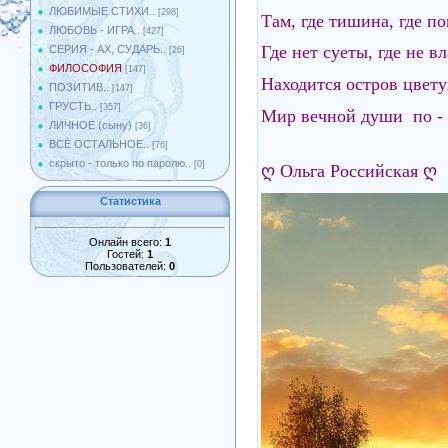
ЛЮБИМЫЕ СТИХИ..
[298]
Там, где тишина, где по
ЛЮБОВЬ - ИГРА..
[427]
Где нет суеты, где не в
СЕРИЯ - АХ, СУДАРЬ..
[26]
ФИЛОСОФИЯ
[147]
Находится остров цвет
ПОЗИТИВ..
[147]
ГРУСТЬ..
[357]
Мир вечной души по -
ЛИЧНОЕ (сыну)
[36]
ВСЁ ОСТАЛЬНОЕ..
[76]
скрыто - только по паролю..
[0]
ღ Ольга Российская ღ
Статистика
Онлайн всего:
1
Гостей:
1
Пользователей:
0