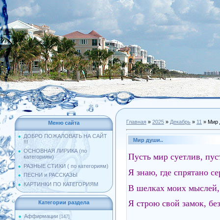
Главная
»
2025
»
Декабрь
»
11
» Мир 
Меню сайта
ДОБРО ПОЖАЛОВАТЬ НА САЙТ
Мир души..
!!!
ОСНОВНАЯ ЛИРИКА (по
Пусть мир суетлив, пус
категориям)
РАЗНЫЕ СТИХИ ( по категориям)
Я знаю, где спрятано се
ПЕСНИ и РАССКАЗЫ
КАРТИНКИ ПО КАТЕГОРИЯМ
В шелках моих мыслей, 
Я строю свой замок, бе
Категории раздела
Аффирмации
[147]