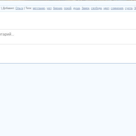
2
|
Добавил
:
Ольга
|
Теги
:
мечтание
,
уют
,
биение
,
покой
,
душа
,
Замок
,
свобода
,
цвет
,
сомнения
,
суета
,
З