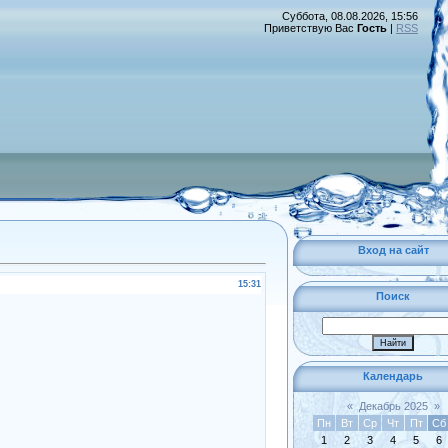
Суббота, 08.08.2026, 15:56
Приветствую Вас
Гость
|
RSS
Вход на сайт
15:31
Поиск
Календарь
«
Декабрь 2025
»
Пн
Вт
Ср
Чт
Пт
Сб
1
2
3
4
5
6