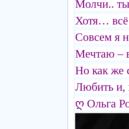
Молчи.. ты
Хотя… всё
Совсем я н
Мечтаю – в
Но как же
Любить и, 
ღ Ольга Р