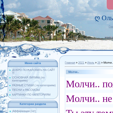
ღ Оль
Гл
Главная
»
2021
»
Июль
»
26
» Молчи.
Меню сайта
ДОБРО ПОЖАЛОВАТЬ НА САЙТ
Молчи..
!!!
ОСНОВНАЯ ЛИРИКА (по
Молчи.. по
категориям)
РАЗНЫЕ СТИХИ ( по категориям)
ПЕСНИ и РАССКАЗЫ
Молчи.. н
КАРТИНКИ ПО КАТЕГОРИЯМ
Категории раздела
Аффирмации
[147]