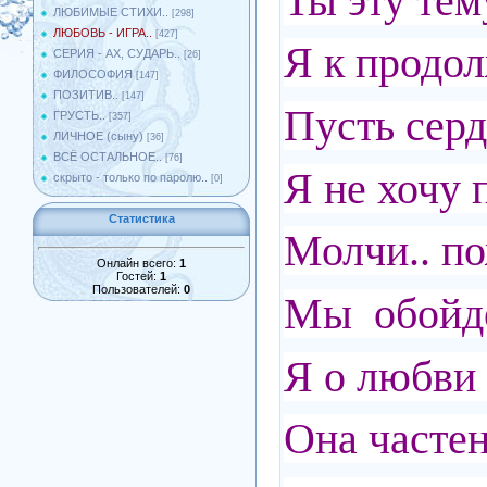
Ты эту тем
ЛЮБИМЫЕ СТИХИ..
[298]
ЛЮБОВЬ - ИГРА..
[427]
Я к продол
СЕРИЯ - АХ, СУДАРЬ..
[26]
ФИЛОСОФИЯ
[147]
ПОЗИТИВ..
[147]
Пусть серд
ГРУСТЬ..
[357]
ЛИЧНОЕ (сыну)
[36]
ВСЁ ОСТАЛЬНОЕ..
[76]
Я не хочу 
скрыто - только по паролю..
[0]
Статистика
Молчи.. по
Онлайн всего:
1
Гостей:
1
Пользователей:
0
Мы обойдё
Я о любви
Она часте