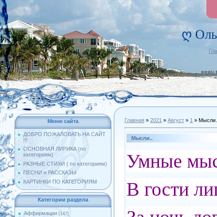
ღ Оль
Гл
Главная
»
2021
»
Август
»
1
» Мысли.
Меню сайта
ДОБРО ПОЖАЛОВАТЬ НА САЙТ
Мысли..
!!!
ОСНОВНАЯ ЛИРИКА (по
Умные мысл
категориям)
РАЗНЫЕ СТИХИ ( по категориям)
ПЕСНИ и РАССКАЗЫ
В гости ли
КАРТИНКИ ПО КАТЕГОРИЯМ
Категории раздела
Аффирмации
[147]