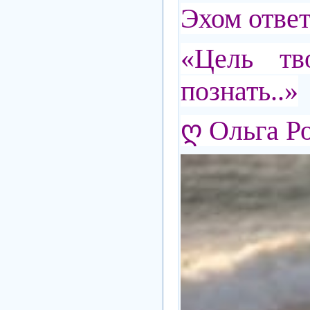
Эхом ответ
«Цель т
познать..»
ღ Ольга Р