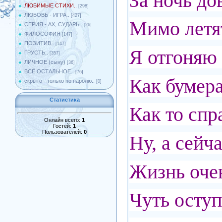
За ночь до
ЛЮБИМЫЕ СТИХИ..
[298]
ЛЮБОВЬ - ИГРА..
[427]
Мимо летят
СЕРИЯ - АХ, СУДАРЬ..
[26]
ФИЛОСОФИЯ
[147]
ПОЗИТИВ..
[147]
Я отгоняю
ГРУСТЬ..
[357]
ЛИЧНОЕ (сыну)
[36]
ВСЁ ОСТАЛЬНОЕ..
[76]
Как бумера
скрыто - только по паролю..
[0]
Статистика
Как то спр
Онлайн всего:
1
Гостей:
1
Пользователей:
0
Ну, а сейча
Жизнь очен
Чуть оступ