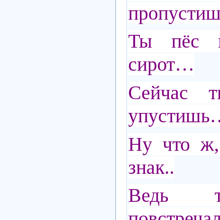
пропустиш
Ты пёс 
сирот…
Сейчас т
упустишь
Ну что ж,
знак..
Ведь т
повстречал