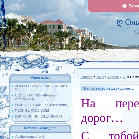
Верс
ღ Оль
Гл
Главная
»
2020
»
Апрель
»
20
» На пе
Меню сайта
ДОБРО ПОЖАЛОВАТЬ НА САЙТ
На перекрёстке двух дорог…
!!!
ОСНОВНАЯ ЛИРИКА (по
На пере
категориям)
РАЗНЫЕ СТИХИ ( по категориям)
ПЕСНИ и РАССКАЗЫ
дорог…
КАРТИНКИ ПО КАТЕГОРИЯМ
Категории раздела
С тобо
Аффирмации
[147]