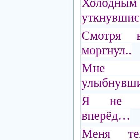
Холодн
уткнувшись
Смотря 
моргнул..
Мне по
улыбнувш
Я не м
вперёд…
Меня т