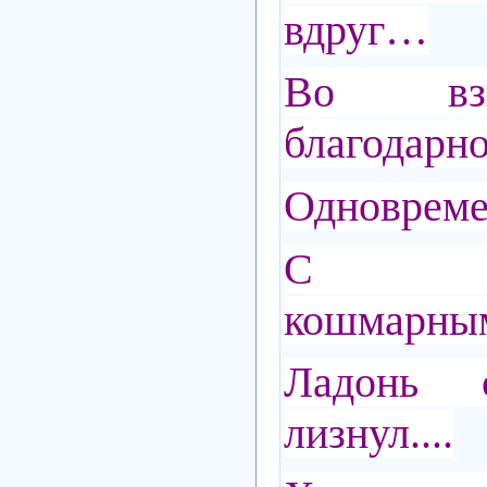
вдруг…
Во взг
благодарно
Одновреме
С восп
кошмарн
Ладонь 
лизнул....