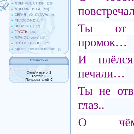
ЛЮБИМЫЕ СТИХИ..
[298]
повстречал
ЛЮБОВЬ - ИГРА..
[427]
СЕРИЯ - АХ, СУДАРЬ..
[26]
ФИЛОСОФИЯ
[147]
Ты от д
ПОЗИТИВ..
[147]
ГРУСТЬ..
[357]
промок…
ЛИЧНОЕ (сыну)
[36]
ВСЁ ОСТАЛЬНОЕ..
[76]
скрыто - только по паролю..
[0]
И плёлс
Статистика
печали…
Онлайн всего:
1
Гостей:
1
Пользователей:
0
Ты не отв
глаз..
О чём