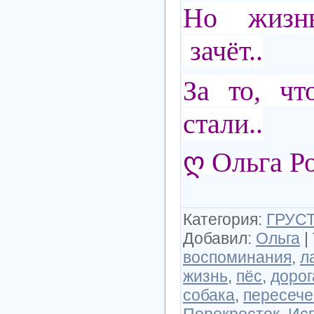
Но жизн
зачёт..
За то, чт
стали..
ღ Ольга Р
Категория
:
ГРУСТ
Добавил
:
Ольга
|
воспоминания
,
л
жизнь
,
пёс
,
дорог
собака
,
пересеч
Перекресток
,
Исп