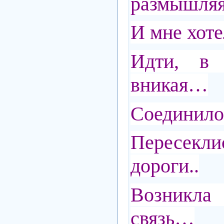
размышляя
И мне хотел
Идти, в 
вникая…
Соединило 
Пересек
дороги..
Возникл
связь…