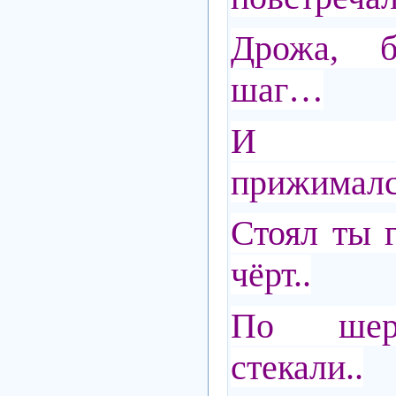
Дрожа, б
шаг…
И всё
прижимал
Стоял ты 
чёрт..
По шер
стекали..