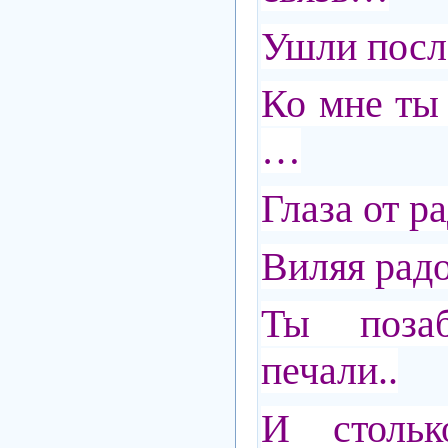
Ушли после
Ко мне ты
…
Глаза от р
Виляя рад
Ты поза
печали..
И стольк