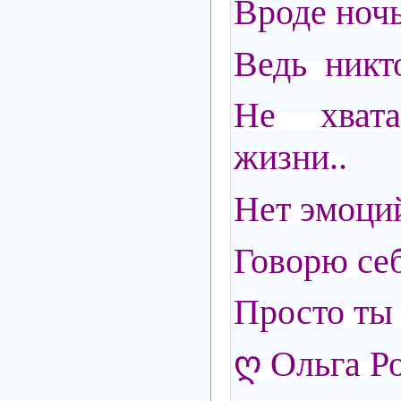
Вроде ноч
Ведь никто
Не хват
жизни..
Нет эмоци
Говорю себ
Просто ты 
ღ Ольга Р