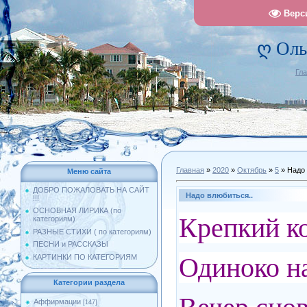
Верс
ღ Оль
Гл
Главная
»
2020
»
Октябрь
»
5
» Надо 
Меню сайта
ДОБРО ПОЖАЛОВАТЬ НА САЙТ
Надо влюбиться..
!!!
ОСНОВНАЯ ЛИРИКА (по
Крепкий к
категориям)
РАЗНЫЕ СТИХИ ( по категориям)
ПЕСНИ и РАССКАЗЫ
Одиноко на
КАРТИНКИ ПО КАТЕГОРИЯМ
Категории раздела
Аффирмации
[147]