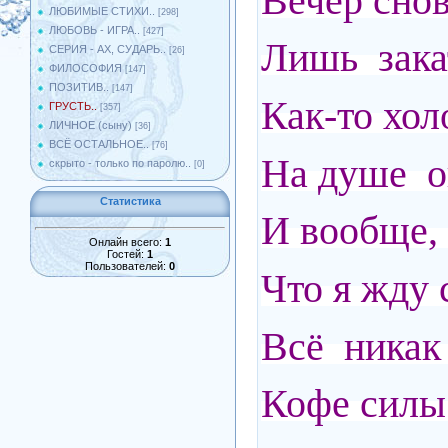
Вечер снов
ЛЮБИМЫЕ СТИХИ..
[298]
ЛЮБОВЬ - ИГРА..
[427]
Лишь закат
СЕРИЯ - АХ, СУДАРЬ..
[26]
ФИЛОСОФИЯ
[147]
ПОЗИТИВ..
[147]
Как-то хол
ГРУСТЬ..
[357]
ЛИЧНОЕ (сыну)
[36]
ВСЁ ОСТАЛЬНОЕ..
[76]
На душе оп
скрыто - только по паролю..
[0]
Статистика
И вообще, 
Онлайн всего:
1
Гостей:
1
Пользователей:
0
Что я жду 
Всё никак 
Кофе силы 