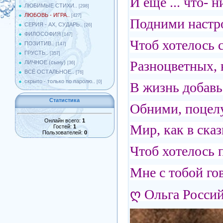
И ещё ... что- 
ЛЮБИМЫЕ СТИХИ..
[298]
ЛЮБОВЬ - ИГРА..
[427]
Подними настро
СЕРИЯ - АХ, СУДАРЬ..
[26]
ФИЛОСОФИЯ
[147]
Чтоб хотелось с
ПОЗИТИВ..
[147]
ГРУСТЬ..
[357]
Разноцветных, 
ЛИЧНОЕ (сыну)
[36]
ВСЁ ОСТАЛЬНОЕ..
[76]
скрыто - только по паролю..
[0]
В жизнь добавь
Статистика
Обними, поцелу
Онлайн всего:
1
Мир, как в сказ
Гостей:
1
Пользователей:
0
Чтоб хотелось 
Мне с тобой го
ღ Ольга Росси