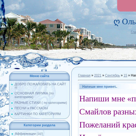
ღ Оль
Гл
Главная
»
2021
»
Сентябрь
»
15
» Нап
Меню сайта
ДОБРО ПОЖАЛОВАТЬ НА САЙТ
Напиши мне привет..
!!!
ОСНОВНАЯ ЛИРИКА (по
Напиши мне «пр
категориям)
РАЗНЫЕ СТИХИ ( по категориям)
ПЕСНИ и РАССКАЗЫ
Смайлов разных
КАРТИНКИ ПО КАТЕГОРИЯМ
Пожеланий крас
Категории раздела
Аффирмации
[147]