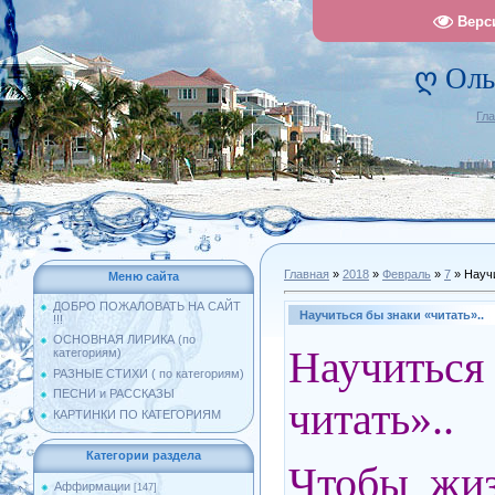
Верс
ღ Оль
Гл
Главная
»
2018
»
Февраль
»
7
» Научи
Меню сайта
ДОБРО ПОЖАЛОВАТЬ НА САЙТ
Научиться бы знаки «читать»..
!!!
ОСНОВНАЯ ЛИРИКА (по
Научить
категориям)
РАЗНЫЕ СТИХИ ( по категориям)
ПЕСНИ и РАССКАЗЫ
читать»..
КАРТИНКИ ПО КАТЕГОРИЯМ
Категории раздела
Чтобы жиз
Аффирмации
[147]