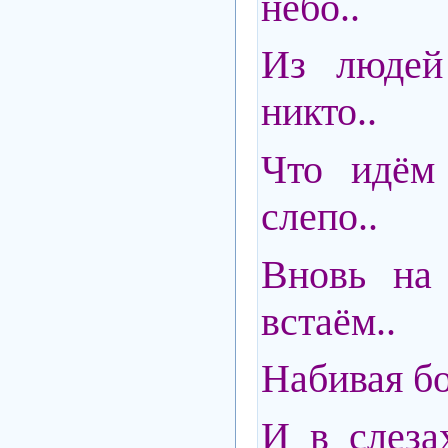
небо..
Из людей
никто..
Что идём
слепо..
Вновь на 
встаём..
Набивая б
И в слеза