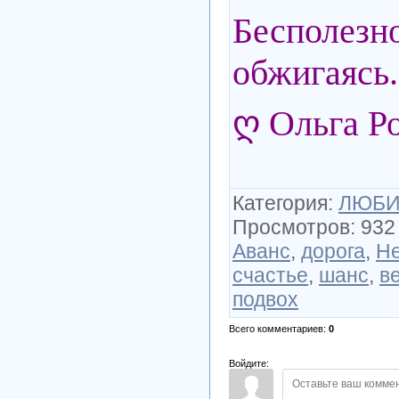
Беспол
обжигаясь.
ღ Ольга Р
Категория
:
ЛЮБИ
Просмотров
:
932
Аванс
,
дорога
,
Не
счастье
,
шанс
,
в
подвох
Всего комментариев
:
0
Войдите: