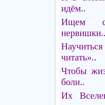
идём..
Ищем сч
нервишки.
Научить
читать»..
Чтобы жиз
боли..
Их Вселе