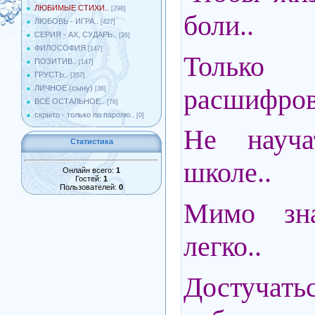
ЛЮБИМЫЕ СТИХИ..
[298]
боли..
ЛЮБОВЬ - ИГРА..
[427]
СЕРИЯ - АХ, СУДАРЬ..
[26]
ФИЛОСОФИЯ
[147]
Только
ПОЗИТИВ..
[147]
ГРУСТЬ..
[357]
расшифро
ЛИЧНОЕ (сыну)
[36]
ВСЁ ОСТАЛЬНОЕ..
[76]
скрыто - только по паролю..
[0]
Не науч
Статистика
школе..
Онлайн всего:
1
Гостей:
1
Пользователей:
0
Мимо зна
легко..
Достучат