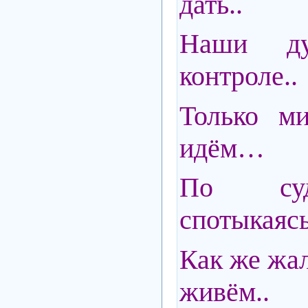
дать..
Наши д
контроле..
Только ми
идём…
По суд
спотыкаясь
Как же жал
живём..