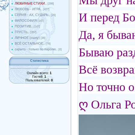
Мы друг на
ЛЮБИМЫЕ СТИХИ..
[298]
ЛЮБОВЬ - ИГРА..
[427]
И перед Бо
СЕРИЯ - АХ, СУДАРЬ..
[26]
ФИЛОСОФИЯ
[147]
ПОЗИТИВ..
[147]
Да, я быва
ГРУСТЬ..
[357]
ЛИЧНОЕ (сыну)
[36]
ВСЁ ОСТАЛЬНОЕ..
[76]
Бываю разд
скрыто - только по паролю..
[0]
Статистика
Всё возвр
Онлайн всего:
1
Гостей:
1
Пользователей:
0
Но точно о
ღ Ольга Р