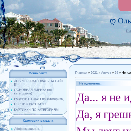
ღ Оль
Гл
Главная
»
2021
»
Август
»
29
» Не ид
Меню сайта
ДОБРО ПОЖАЛОВАТЬ НА САЙТ
Не идеальна..
!!!
ОСНОВНАЯ ЛИРИКА (по
Да... я не 
категориям)
РАЗНЫЕ СТИХИ ( по категориям)
ПЕСНИ и РАССКАЗЫ
Да, я греш
КАРТИНКИ ПО КАТЕГОРИЯМ
Категории раздела
Аффирмации
[147]