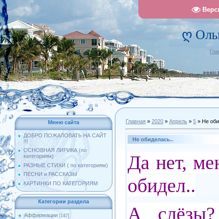
Верс
ღ Оль
Гла
Главная
»
2020
»
Апрель
»
5
» Не оби
Меню сайта
ДОБРО ПОЖАЛОВАТЬ НА САЙТ
Не обиделась..
!!!
ОСНОВНАЯ ЛИРИКА (по
Да нет, ме
категориям)
РАЗНЫЕ СТИХИ ( по категориям)
ПЕСНИ и РАССКАЗЫ
обидел..
КАРТИНКИ ПО КАТЕГОРИЯМ
Категории раздела
А слёзы?
Аффирмации
[147]