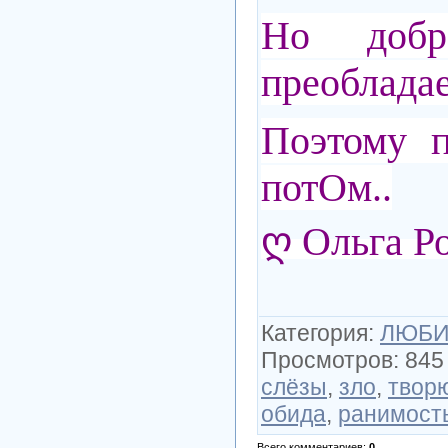
Но доб
преобладае
Поэтому 
потОм..
ღ Ольга Р
Категория
:
ЛЮБИ
Просмотров
:
845
слёзы
,
зло
,
твор
обида
,
ранимост
Всего комментариев
:
0