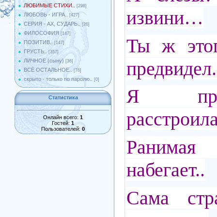
ЛЮБИМЫЕ СТИХИ..
[298]
извини…
ЛЮБОВЬ - ИГРА..
[427]
СЕРИЯ - АХ, СУДАРЬ..
[26]
ФИЛОСОФИЯ
[147]
Ты ж этог
ПОЗИТИВ..
[147]
ГРУСТЬ..
[357]
предвидел.
ЛИЧНОЕ (сыну)
[36]
ВСЁ ОСТАЛЬНОЕ..
[76]
скрыто - только по паролю..
[0]
Я про
Статистика
расстроила
Онлайн всего:
1
Гостей:
1
Пользователей:
0
Ранима
набегает..
Сама стр