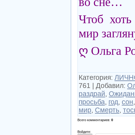
во сне…
Чтоб хоть
мир загля
ღ Ольга Р
Категория
:
ЛИЧНО
761
|
Добавил
:
Ол
раздрай
,
Ожидан
просьба
,
год
,
сон
мир
,
Смерть
,
тос
Всего комментариев
:
0
Войдите: