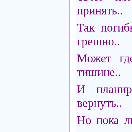
принять..
Так погиб
грешно..
Может гд
тишине..
И планир
вернуть..
Но пока л