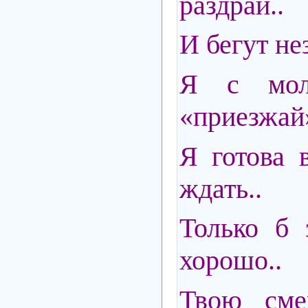
раздрай..
И бегут н
Я с мол
«приезжай»
Я готова 
ждать..
Только б 
хорошо..
Твою сме