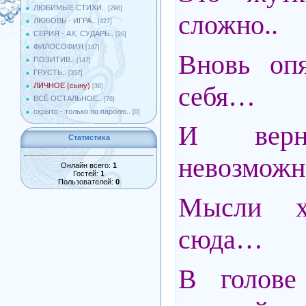
ЛЮБИМЫЕ СТИХИ..
[298]
сложно..
ЛЮБОВЬ - ИГРА..
[427]
СЕРИЯ - АХ, СУДАРЬ..
[26]
ФИЛОСОФИЯ
[147]
Вновь оп
ПОЗИТИВ..
[147]
ГРУСТЬ..
[357]
себя…
ЛИЧНОЕ (сыну)
[36]
ВСЁ ОСТАЛЬНОЕ..
[76]
скрыто - только по паролю..
[0]
И верн
Статистика
невозможн
Онлайн всего:
1
Гостей:
1
Пользователей:
0
Мысли х
сюда…
В голове