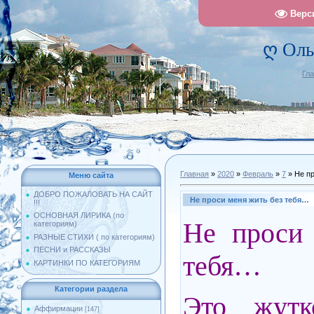
Верс
ღ Оль
Гл
Главная
»
2020
»
Февраль
»
7
» Не п
Меню сайта
ДОБРО ПОЖАЛОВАТЬ НА САЙТ
Не проси меня жить без тебя…
!!!
ОСНОВНАЯ ЛИРИКА (по
Не проси 
категориям)
РАЗНЫЕ СТИХИ ( по категориям)
ПЕСНИ и РАССКАЗЫ
тебя…
КАРТИНКИ ПО КАТЕГОРИЯМ
Категории раздела
Это жутк
Аффирмации
[147]