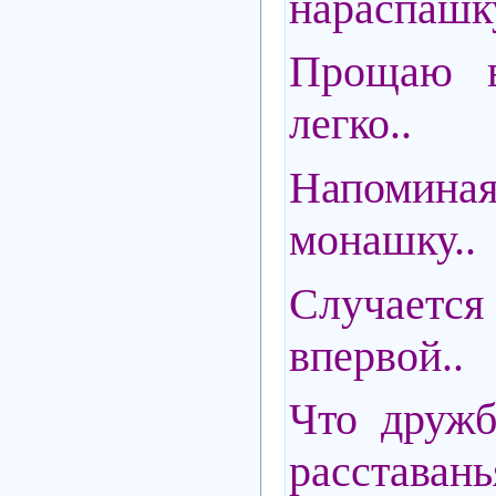
нараспаш
Прощаю в
легко..
Напоми
монашку..
Случает
впервой..
Что дружб
расставань