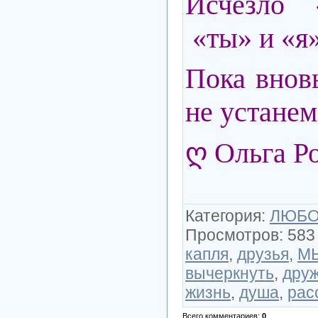
Исчезло «
«ты» и «я»
Пока вновь
не устанем
ღ Ольга Р
Категория
:
ЛЮБОВ
Просмотров
:
583
капля
,
друзья
,
М
вычеркнуть
,
дру
жизнь
,
душа
,
рас
Всего комментариев
:
0