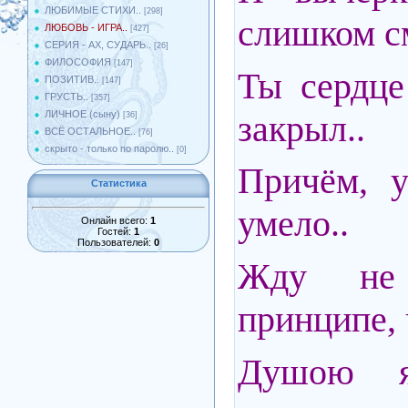
ЛЮБИМЫЕ СТИХИ..
[298]
слишком с
ЛЮБОВЬ - ИГРА..
[427]
СЕРИЯ - АХ, СУДАРЬ..
[26]
ФИЛОСОФИЯ
[147]
Ты сердце
ПОЗИТИВ..
[147]
ГРУСТЬ..
[357]
закрыл..
ЛИЧНОЕ (сыну)
[36]
ВСЁ ОСТАЛЬНОЕ..
[76]
скрыто - только по паролю..
[0]
Причём, у
Статистика
умело..
Онлайн всего:
1
Гостей:
1
Пользователей:
0
Жду не
принципе, 
Душою я