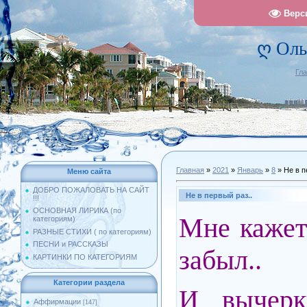
Верс
ღ Оль
Гл
Главная
»
2021
»
Январь
»
8
» Не в п
Меню сайта
ДОБРО ПОЖАЛОВАТЬ НА САЙТ
Не в первый раз..
!!!
ОСНОВНАЯ ЛИРИКА (по
Мне кажет
категориям)
РАЗНЫЕ СТИХИ ( по категориям)
ПЕСНИ и РАССКАЗЫ
забыл..
КАРТИНКИ ПО КАТЕГОРИЯМ
Категории раздела
И вычерк
Аффирмации
[147]