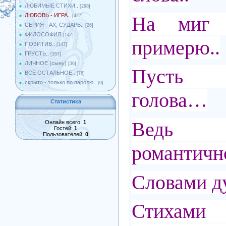
ЛЮБИМЫЕ СТИХИ..
[298]
ЛЮБОВЬ - ИГРА..
На миг 
[427]
СЕРИЯ - АХ, СУДАРЬ..
[26]
ФИЛОСОФИЯ
[147]
примерю..
ПОЗИТИВ..
[147]
ГРУСТЬ..
[357]
ЛИЧНОЕ (сыну)
[36]
Пусть 
ВСЁ ОСТАЛЬНОЕ..
[76]
скрыто - только по паролю..
[0]
голова…
Статистика
Ведь 
Онлайн всего:
1
Гостей:
1
Пользователей:
0
романтично
Словами д
Стиха