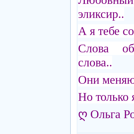
эликсир..
А я тебе 
Слова 
слова..
Они меняю
Но только 
ღ Ольга Р