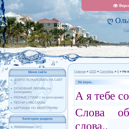
Верс
ღ Оль
Гла
Главная
»
2020
»
Сентябрь
»
9
» Не в
Меню сайта
ДОБРО ПОЖАЛОВАТЬ НА САЙТ
Не верю..
!!!
ОСНОВНАЯ ЛИРИКА (по
А я тебе 
категориям)
РАЗНЫЕ СТИХИ ( по категориям)
ПЕСНИ и РАССКАЗЫ
Слова 
КАРТИНКИ ПО КАТЕГОРИЯМ
Категории раздела
слова..
Аффирмации
[147]