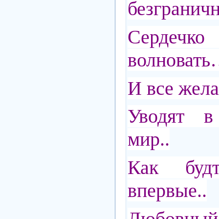
безграничн
Серде
волноват
И все жела
Уводят в
мир..
Как буд
впервые..
Любов