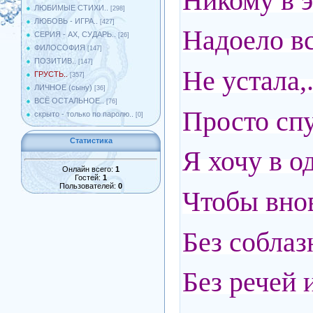
Никому в э
ЛЮБИМЫЕ СТИХИ..
[298]
ЛЮБОВЬ - ИГРА..
[427]
Надоело вс
СЕРИЯ - АХ, СУДАРЬ..
[26]
ФИЛОСОФИЯ
[147]
ПОЗИТИВ..
[147]
Не устала,
ГРУСТЬ..
[357]
ЛИЧНОЕ (сыну)
[36]
ВСЁ ОСТАЛЬНОЕ..
[76]
Просто спу
скрыто - только по паролю..
[0]
Статистика
Я хочу в о
Онлайн всего:
1
Гостей:
1
Пользователей:
0
Чтобы внов
Без соблаз
Без речей 