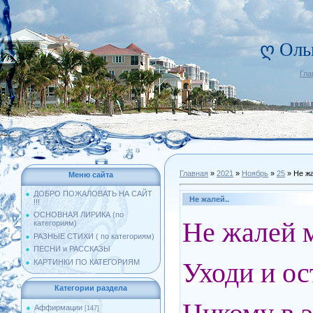
ღ Оль
Гла
Главная
»
2021
»
Ноябрь
»
25
» Не жа
Меню сайта
ДОБРО ПОЖАЛОВАТЬ НА САЙТ
Не жалей..
!!!
ОСНОВНАЯ ЛИРИКА (по
Не жалей м
категориям)
РАЗНЫЕ СТИХИ ( по категориям)
ПЕСНИ и РАССКАЗЫ
Уходи и ос
КАРТИНКИ ПО КАТЕГОРИЯМ
Категории раздела
Аффирмации
[147]