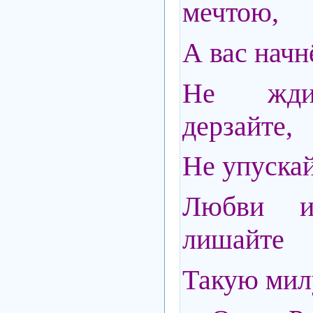
мечтою,
А вас начн
Не ждит
дерзайте,
Не упускай
Любви и
лишайте
Такую мил