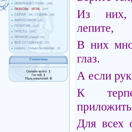
ЛЮБИМЫЕ СТИХИ..
[298]
ЛЮБОВЬ - ИГРА..
Из них,
[427]
СЕРИЯ - АХ, СУДАРЬ..
[26]
ФИЛОСОФИЯ
[147]
лепите,
ПОЗИТИВ..
[147]
ГРУСТЬ..
[357]
ЛИЧНОЕ (сыну)
[36]
В них мно
ВСЁ ОСТАЛЬНОЕ..
[76]
скрыто - только по паролю..
[0]
глаз.
Статистика
А если рук
Онлайн всего:
1
Гостей:
1
Пользователей:
0
К терп
приложить
Для всех 