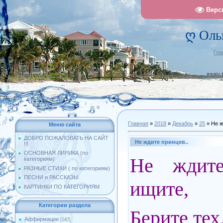
Верс
ღ Оль
Гла
Главная
»
2018
»
Декабрь
»
25
» Не ж
Меню сайта
ДОБРО ПОЖАЛОВАТЬ НА САЙТ
Не ждите принцев..
!!!
ОСНОВНАЯ ЛИРИКА (по
Не ждите
категориям)
РАЗНЫЕ СТИХИ ( по категориям)
ПЕСНИ и РАССКАЗЫ
ищите,
КАРТИНКИ ПО КАТЕГОРИЯМ
Категории раздела
Берите тех
Аффирмации
[147]