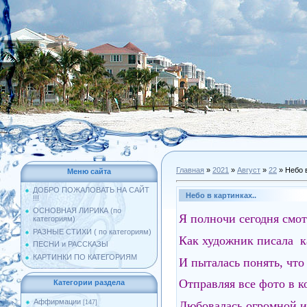
Главная
»
2021
»
Август
»
22
» Небо в
Меню сайта
ДОБРО ПОЖАЛОВАТЬ НА САЙТ
Небо в картинках..
!!!
ОСНОВНАЯ ЛИРИКА (по
Я полночи сегодня смот
категориям)
РАЗНЫЕ СТИХИ ( по категориям)
Как художник писала к
ПЕСНИ и РАССКАЗЫ
КАРТИНКИ ПО КАТЕГОРИЯМ
И пыталась понять, что 
Отправляя все фото в к
Категории раздела
Аффирмации
Любовалась огромной и
[147]