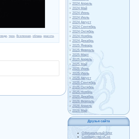
2024 Апрель
2024 Май
2024 Июнь
2024 Июль
2024 Август
2024 Сентябрь
2024 Октябрь
2024 Ноябрь
люди
,
трон
,
Вселенная
,
облака
,
красота
,
2024 Декабрь
2025 Январь
2025 Февраль
2025 Март
2025 Апрель
2025 Май
2025 Июнь
2025 Июль
2025 Август
2025 Сентябрь
2025 Октябрь
2025 Ноябрь
2025 Декабрь
2026 Февраль
2026 Апрель
2026 Май
Друзья сайта
Официальный блог
Сообщество uCoz