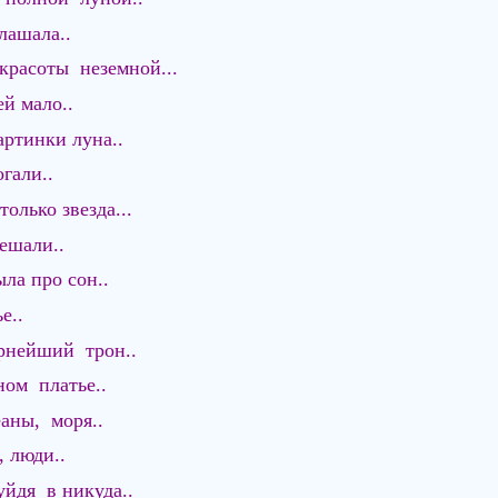
лашала..
красоты неземной...
ей мало..
артинки луна..
гали..
олько звезда...
мешали..
ыла про сон..
е..
рнейший трон..
ном платье..
аны, моря..
 люди..
уйдя в никуда..