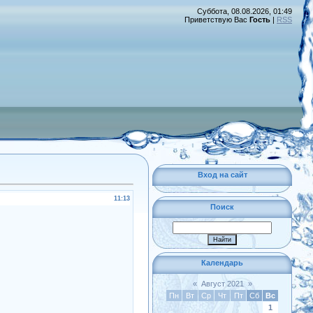
Суббота, 08.08.2026, 01:49
Приветствую Вас
Гость
|
RSS
Вход на сайт
11:13
Поиск
Календарь
«
Август 2021
»
Пн
Вт
Ср
Чт
Пт
Сб
Вс
1