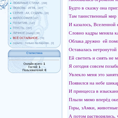
ЛЮБИМЫЕ СТИХИ..
[298]
Будто в сказку она приг
ЛЮБОВЬ - ИГРА..
[427]
СЕРИЯ - АХ, СУДАРЬ..
[26]
Там таинственный мир 
ФИЛОСОФИЯ
[147]
ПОЗИТИВ..
И казалось, Вселенной 
[147]
ГРУСТЬ..
[357]
Словно кадры меняла к
ЛИЧНОЕ (сыну)
[36]
ВСЁ ОСТАЛЬНОЕ..
[76]
Облака дружно ей помо
скрыто - только по паролю..
[0]
Оставалась нетронутой т
Статистика
Ей светить и сиять не 
Онлайн всего:
1
Я сегодня совсем позаб
Гостей:
1
Пользователей:
0
Увлекло меня это занять
Появился на небе шика
И принцесса в изыскан
Плыли мимо вперёд оке
Горы, зАмки, животные,
А потом растворялись, 