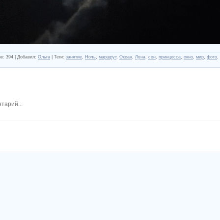
ов
:
394
|
Добавил
:
Ольга
|
Теги
:
занятие
,
Ночь
,
маршрут
,
Океан
,
Луна
,
сон
,
принцесса
,
окно
,
мир
,
фото
,