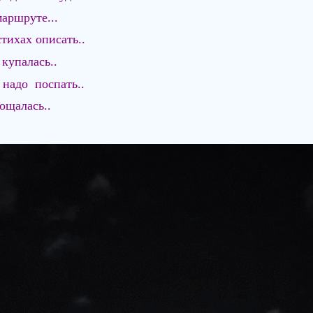
аршруте...
стихах описать..
 купалась..
 надо поспать..
ощалась..