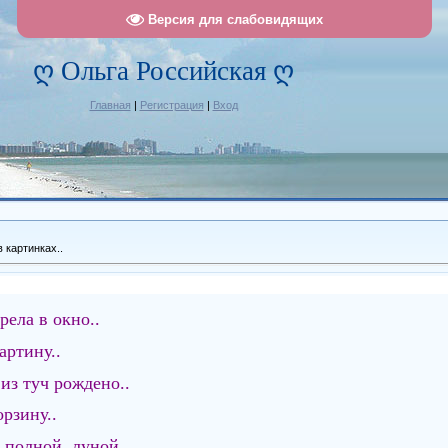
Версия для слабовидящих
ღ Ольга Российская ღ
Главная
|
Регистрация
|
Вход
 картинках..
рела в окно..
артину..
из туч рождено..
орзину..
 полной луной..