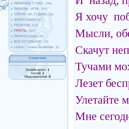
И назад, 
ЛЮБИМЫЕ СТИХИ..
[298]
ЛЮБОВЬ - ИГРА..
[427]
Я хочу по
СЕРИЯ - АХ, СУДАРЬ..
[26]
ФИЛОСОФИЯ
[147]
ПОЗИТИВ..
[147]
Мысли, об
ГРУСТЬ..
[357]
ЛИЧНОЕ (сыну)
[36]
ВСЁ ОСТАЛЬНОЕ..
[76]
Скачут неп
скрыто - только по паролю..
[0]
Статистика
Тучами мо
Онлайн всего:
1
Гостей:
1
Пользователей:
0
Лезет бесп
Улетайте 
Мне сегодн