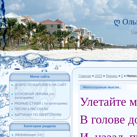
ღ Оль
Гла
Главная
»
2023
»
Январь
»
5
» Непос
Меню сайта
ДОБРО ПОЖАЛОВАТЬ НА САЙТ
Непослушные мысли..
!!!
ОСНОВНАЯ ЛИРИКА (по
Улетайте 
категориям)
РАЗНЫЕ СТИХИ ( по категориям)
ПЕСНИ и РАССКАЗЫ
В голове 
КАРТИНКИ ПО КАТЕГОРИЯМ
Категории раздела
Аффирмации
[147]