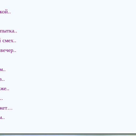
кой..
 пытка..
 смех..
вечер..
м..
в..
же..
..
ижет…
..