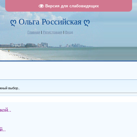
Версия для слабовидящих
ღ Ольга Российская ღ
Главная
|
Регистрация
|
Вход
жный выбор..
ой..
й..