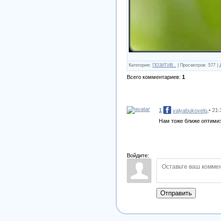
Категория
:
ПОЗИТИВ..
|
Просмотров
:
577
|
Всего комментариев
:
1
1
• 21:
valyabukovelo
Нам тоже ближе оптимиз
Войдите:
Отправить