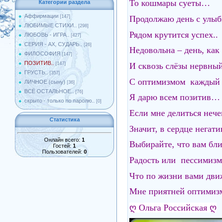
То кошмары суеты…
Категории раздела
Аффирмации
Продолжаю день с улыб
[147]
ЛЮБИМЫЕ СТИХИ..
[298]
Рядом крутится успех..
ЛЮБОВЬ - ИГРА..
[427]
СЕРИЯ - АХ, СУДАРЬ..
[26]
Недовольна – день, как
ФИЛОСОФИЯ
[147]
ПОЗИТИВ..
И сквозь слёзы нервный
[147]
ГРУСТЬ..
[357]
С оптимизмом каждый 
ЛИЧНОЕ (сыну)
[36]
ВСЁ ОСТАЛЬНОЕ..
[76]
Я дарю всем позитив…
скрыто - только по паролю..
[0]
Если мне делиться нече
Статистика
Значит, в сердце негати
Онлайн всего:
1
Выбирайте, что вам бли
Гостей:
1
Пользователей:
0
Радость или пессимизм
Что по жизни вами дв
Мне приятней оптимизм
ღ Ольга Российская ღ