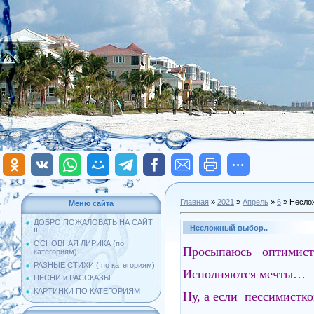
Главная
»
2021
»
Апрель
»
6
» Несло
Меню сайта
ДОБРО ПОЖАЛОВАТЬ НА САЙТ
Несложный выбор..
!!!
ОСНОВНАЯ ЛИРИКА (по
Просыпаюсь оптимистк
категориям)
РАЗНЫЕ СТИХИ ( по категориям)
Исполняются мечты…
ПЕСНИ и РАССКАЗЫ
КАРТИНКИ ПО КАТЕГОРИЯМ
Ну, а если пессимистко