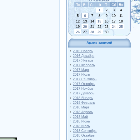
Пн
Вт
Ср
Чт
Пт
Сб
Вс
1
2
3
4
5
6
7
8
9
10
11
12
13
14
15
16
17
18
19
20
21
22
23
24
25
26
27
28
29
30
Архив записей
2016 Ноябрь
2016 Декабрь
2017 Январь
2017 Февраль
2017 Март
2017 Июль
2017 Сентябрь
2017 Октябрь
2017 Ноябрь
2017 Декабрь
2018 Январь
2018 Февраль
2018 Март
2018 Апрель
2018 Май
2018 Июнь
2018 Июль
2018 Сентябрь
2018 Октябрь