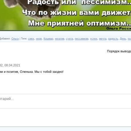
Добавил
:
Ольга
|
Теги
:
смех
,
нерв
,
Кошмар
,
негатив
,
суета
,
пессимизм
,
успех
,
мечта
,
радость
,
День
,
по
Порядок вывода
32, 08.04.2021
м и позитив, Оленька. Мы с тобой заодно!