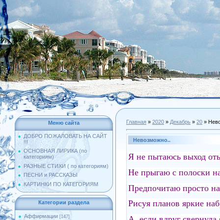
Главная
»
2020
»
Декабрь
»
20
» Нево
Меню сайта
ДОБРО ПОЖАЛОВАТЬ НА САЙТ
Невозможно..
!!!
ОСНОВНАЯ ЛИРИКА (по
Я не пытаюсь выход оты
категориям)
РАЗНЫЕ СТИХИ ( по категориям)
Не прыгаю с полоски на
ПЕСНИ и РАССКАЗЫ
КАРТИНКИ ПО КАТЕГОРИЯМ
Предпочитаю просто на
Рисуя планов яркие наб
Категории раздела
Аффирмации
А если вдруг свернула я
[147]