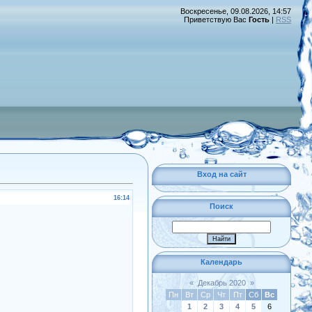
Воскресенье, 09.08.2026, 14:57
Приветствую Вас
Гость
|
RSS
Вход на сайт
16:14
Поиск
Календарь
«
Декабрь 2020
»
Пн
Вт
Ср
Чт
Пт
Сб
Вс
1
2
3
4
5
6