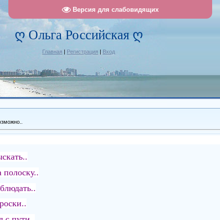
Версия для слабовидящих
ღ Ольга Российская ღ
Главная
|
Регистрация
|
Вход
зможно..
скать..
 полоску..
блюдать..
роски..
 с пути..