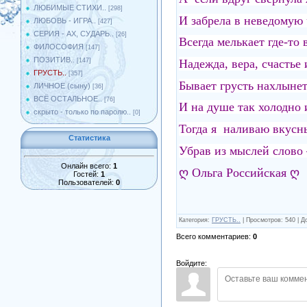
ЛЮБИМЫЕ СТИХИ..
[298]
И забрела в неведомую 
ЛЮБОВЬ - ИГРА..
[427]
СЕРИЯ - АХ, СУДАРЬ..
[26]
Всегда мелькает где-то 
ФИЛОСОФИЯ
[147]
ПОЗИТИВ..
Надежда, вера, счастье и
[147]
ГРУСТЬ..
[357]
Бывает грусть нахлынет
ЛИЧНОЕ (сыну)
[36]
ВСЁ ОСТАЛЬНОЕ..
[76]
И на душе так холодно 
скрыто - только по паролю..
[0]
Тогда я наливаю вкусн
Статистика
Убрав из мыслей слово 
Онлайн всего:
1
ღ Ольга Российская ღ
Гостей:
1
Пользователей:
0
Категория
:
ГРУСТЬ..
|
Просмотров
:
540
|
Д
Всего комментариев
:
0
Войдите: