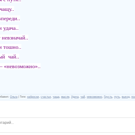
чащу..
впереди..
 удача..
 невзначай..
и тошно..
ый чай..
– «невозможно»..
обавил
:
Ольга
|
Теги
:
наброски
,
счастье
,
чаща
,
мысли
,
Удача
,
чай
,
невозможно
,
Грусть
,
путь
,
выход
,
по