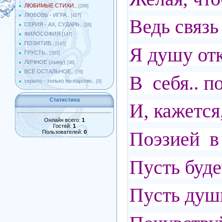
ЛЮБИМЫЕ СТИХИ..
[298]
ЛЮБОВЬ - ИГРА..
[427]
Ведь связ
СЕРИЯ - АХ, СУДАРЬ..
[26]
ФИЛОСОФИЯ
[147]
ПОЗИТИВ..
[147]
Я душу от
ГРУСТЬ..
[357]
ЛИЧНОЕ (сыну)
[36]
ВСЁ ОСТАЛЬНОЕ..
[76]
В себя.. п
скрыто - только по паролю..
[0]
Статистика
И, кажется
Онлайн всего:
1
Гостей:
1
Поэзией в
Пользователей:
0
Пусть буде
Пусть душ