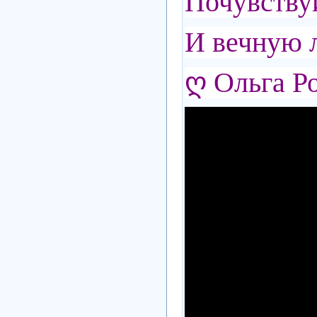
Почувству
И вечную л
ღ Ольга Р