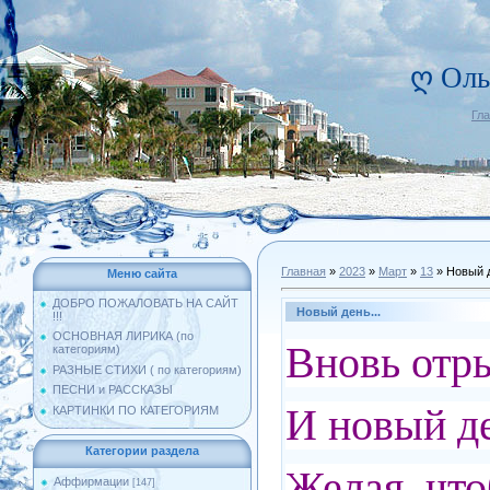
ღ Оль
Гл
Главная
»
2023
»
Март
»
13
» Новый д
Меню сайта
ДОБРО ПОЖАЛОВАТЬ НА САЙТ
Новый день...
!!!
ОСНОВНАЯ ЛИРИКА (по
Вновь отр
категориям)
РАЗНЫЕ СТИХИ ( по категориям)
ПЕСНИ и РАССКАЗЫ
И новый д
КАРТИНКИ ПО КАТЕГОРИЯМ
Категории раздела
Желая, что
Аффирмации
[147]