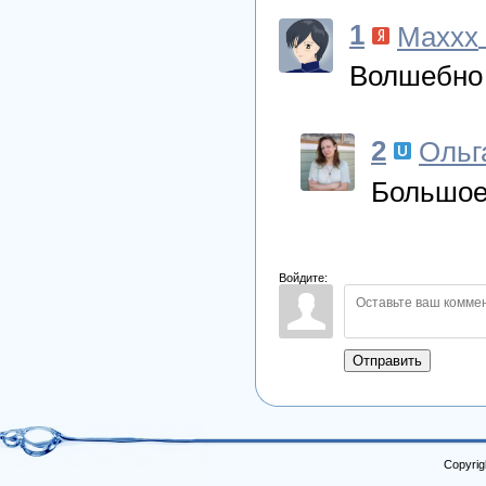
1
Maxxx
Волшебно
2
Ольг
Большое
Войдите:
Отправить
Copyrig