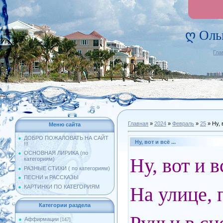
ღ Оль
Гла
Главная
»
2024
»
Февраль
»
25
» Ну, в
Меню сайта
ДОБРО ПОЖАЛОВАТЬ НА САЙТ
Ну, вот и всё ...
!!!
ОСНОВНАЯ ЛИРИКА (по
Ну, вот и 
категориям)
РАЗНЫЕ СТИХИ ( по категориям)
ПЕСНИ и РАССКАЗЫ
На улице, 
КАРТИНКИ ПО КАТЕГОРИЯМ
Категории раздела
Аффирмации
[147]