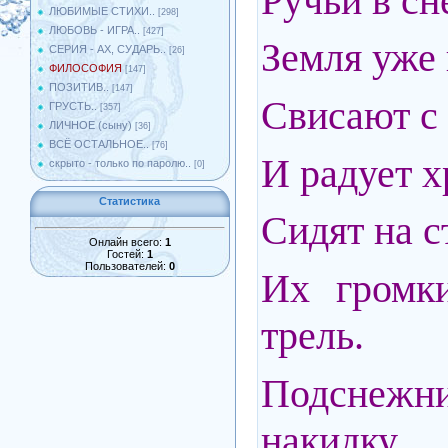
Ручьи в сн
ЛЮБИМЫЕ СТИХИ..
[298]
ЛЮБОВЬ - ИГРА..
[427]
Земля уже 
СЕРИЯ - АХ, СУДАРЬ..
[26]
ФИЛОСОФИЯ
[147]
ПОЗИТИВ..
[147]
Свисают с
ГРУСТЬ..
[357]
ЛИЧНОЕ (сыну)
[36]
ВСЁ ОСТАЛЬНОЕ..
[76]
И радует х
скрыто - только по паролю..
[0]
Статистика
Сидят на с
Онлайн всего:
1
Гостей:
1
Пользователей:
0
Их громк
трель.
Подснеж
накидку