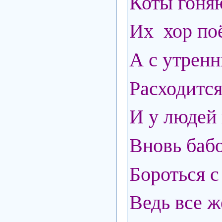
Коты гоня
Их хор поё
А с утрен
Расходится
И у людей 
Вновь баб
Бороться 
Ведь все ж