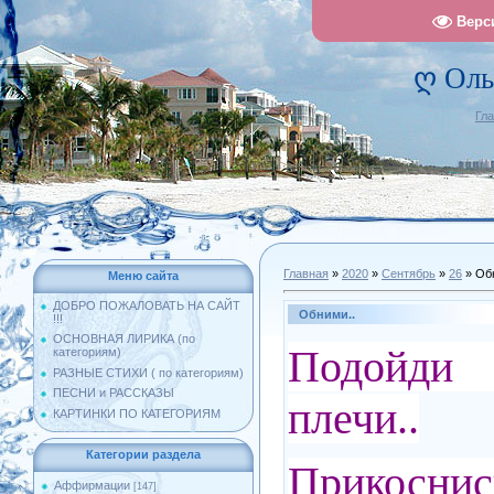
Верс
ღ Оль
Гл
Главная
»
2020
»
Сентябрь
»
26
» Об
Меню сайта
ДОБРО ПОЖАЛОВАТЬ НА САЙТ
Обними..
!!!
ОСНОВНАЯ ЛИРИКА (по
Подойд
категориям)
РАЗНЫЕ СТИХИ ( по категориям)
ПЕСНИ и РАССКАЗЫ
плечи..
КАРТИНКИ ПО КАТЕГОРИЯМ
Категории раздела
Прикосни
Аффирмации
[147]