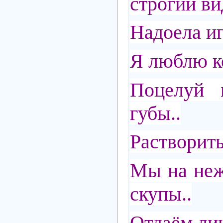
строгий ви
Надоела иг
Я люблю ко
Поцелуй 
губы..
Растворить
Мы на неж
скупы..
Отдаём лиш