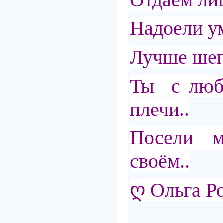
Надоели ум
Лучше шепо
Ты с люб
плечи..
Посели м
своём..
ღ Ольга Р