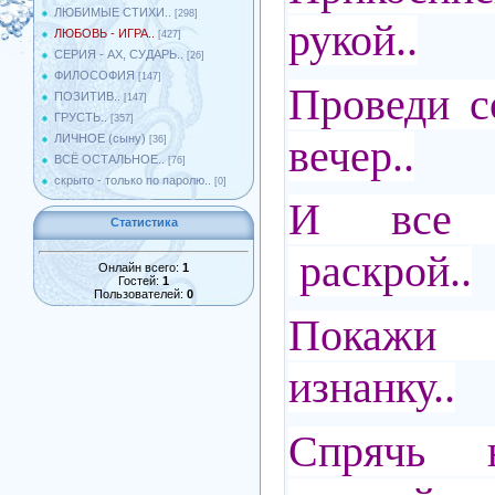
ЛЮБИМЫЕ СТИХИ..
[298]
рукой..
ЛЮБОВЬ - ИГРА..
[427]
СЕРИЯ - АХ, СУДАРЬ..
[26]
ФИЛОСОФИЯ
[147]
Проведи с
ПОЗИТИВ..
[147]
ГРУСТЬ..
[357]
вечер..
ЛИЧНОЕ (сыну)
[36]
ВСЁ ОСТАЛЬНОЕ..
[76]
скрыто - только по паролю..
[0]
И все 
Статистика
раскрой..
Онлайн всего:
1
Гостей:
1
Пользователей:
0
Покажи
изнанку..
Спрячь