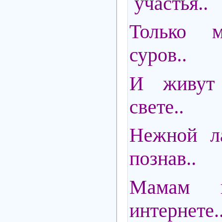
участья..
Только м
суров..
И живут
свете..
Нежной ла
познав..
Мамам не
интернете.