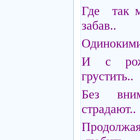
Где так м
забав..
Одинокими
И с рож
грустить..
Без вним
страдают..
Продол