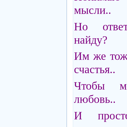
мысли..
Но отве
найду?
Им же тож
счастья..
Чтобы 
любовь..
И просто