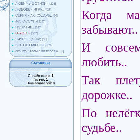
ЛЮБИМЫЕ СТИХИ..
[298]
ЛЮБОВЬ - ИГРА..
Когда м
[427]
СЕРИЯ - АХ, СУДАРЬ..
[26]
ФИЛОСОФИЯ
[147]
забывают..
ПОЗИТИВ..
[147]
ГРУСТЬ..
[357]
ЛИЧНОЕ (сыну)
[36]
И совсе
ВСЁ ОСТАЛЬНОЕ..
[76]
скрыто - только по паролю..
[0]
любить..
Статистика
Так пле
Онлайн всего:
1
Гостей:
1
Пользователей:
0
дорожке..
По нелёгк
судьбе..