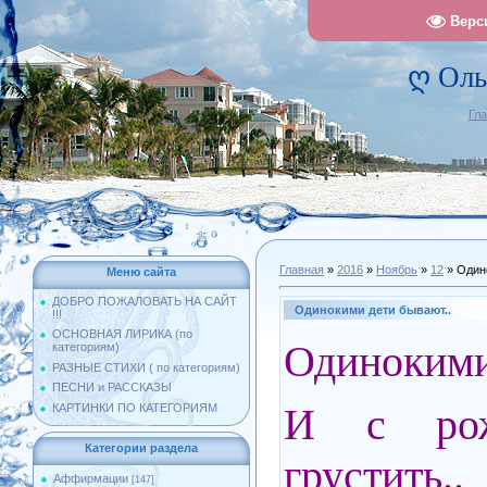
Верс
ღ Оль
Гл
Главная
»
2016
»
Ноябрь
»
12
» Один
Меню сайта
ДОБРО ПОЖАЛОВАТЬ НА САЙТ
Одинокими дети бывают..
!!!
ОСНОВНАЯ ЛИРИКА (по
Одинокими
категориям)
РАЗНЫЕ СТИХИ ( по категориям)
ПЕСНИ и РАССКАЗЫ
И с рож
КАРТИНКИ ПО КАТЕГОРИЯМ
Категории раздела
грустить..
Аффирмации
[147]