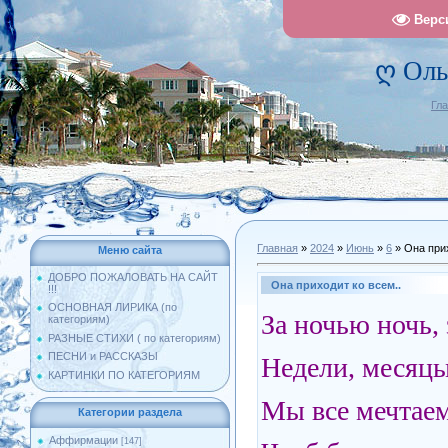
Верс
ღ Оль
Гл
Главная
»
2024
»
Июнь
»
6
» Она прих
Меню сайта
ДОБРО ПОЖАЛОВАТЬ НА САЙТ
Она приходит ко всем..
!!!
ОСНОВНАЯ ЛИРИКА (по
За ночью ночь, 
категориям)
РАЗНЫЕ СТИХИ ( по категориям)
ПЕСНИ и РАССКАЗЫ
Недели, месяцы,
КАРТИНКИ ПО КАТЕГОРИЯМ
Мы все мечтаем
Категории раздела
Аффирмации
[147]