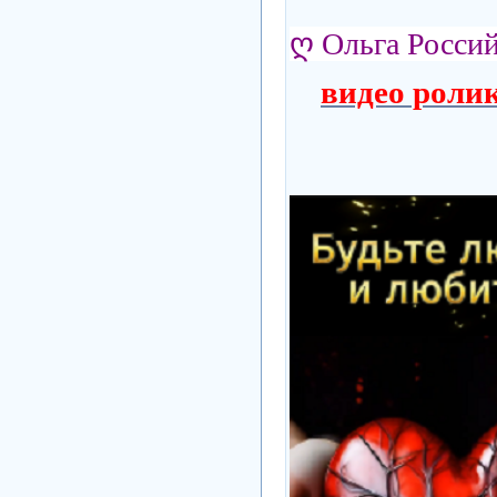
ღ
Ольга Росси
видео роли