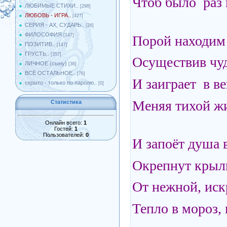
Чтоб было раз 
ЛЮБИМЫЕ СТИХИ..
[298]
ЛЮБОВЬ - ИГРА..
[427]
СЕРИЯ - АХ, СУДАРЬ..
[26]
ФИЛОСОФИЯ
[147]
Порой находим 
ПОЗИТИВ..
[147]
ГРУСТЬ..
[357]
Осуществив чу
ЛИЧНОЕ (сыну)
[36]
ВСЁ ОСТАЛЬНОЕ..
[76]
И заиграет в ве
скрыто - только по паролю..
[0]
Меняя тихой ж
Статистика
Онлайн всего:
1
Гостей:
1
Пользователей:
0
И запоёт душа 
Окрепнут крыль
От нежной, иск
Тепло в мороз, 