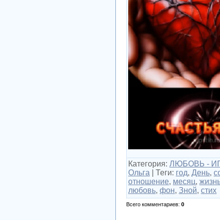
Категория
:
ЛЮБОВЬ - ИГ
Ольга
|
Теги
:
год
,
День
,
с
отношение
,
месяц
,
жизн
любовь
,
фон
,
Зной
,
стих
Всего комментариев
:
0