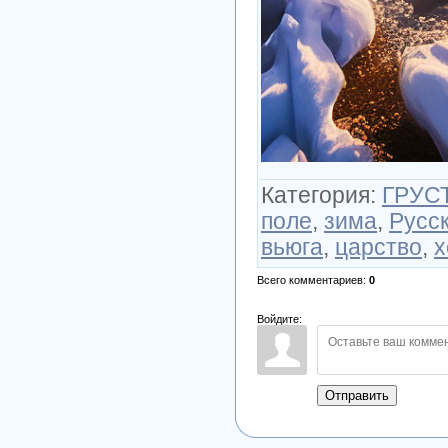
Категория
:
ГРУСТ
поле
,
зима
,
Русс
вьюга
,
царство
,
х
Всего комментариев
:
0
Войдите:
Отправить