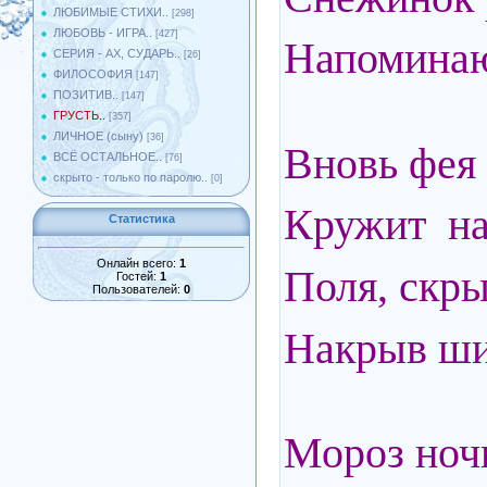
ЛЮБИМЫЕ СТИХИ..
[298]
ЛЮБОВЬ - ИГРА..
[427]
Напоминаю
СЕРИЯ - АХ, СУДАРЬ..
[26]
ФИЛОСОФИЯ
[147]
ПОЗИТИВ..
[147]
ГРУСТЬ..
[357]
ЛИЧНОЕ (сыну)
[36]
Вновь фея
ВСЁ ОСТАЛЬНОЕ..
[76]
скрыто - только по паролю..
[0]
Кружит на
Статистика
Онлайн всего:
1
Поля, скр
Гостей:
1
Пользователей:
0
Накрыв ши
Мороз ноч