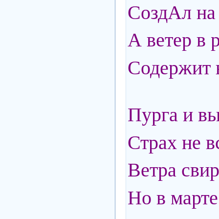
СоздАл на
А ветер в 
Содержит 
Пурга и вь
Страх не в
Ветра сви
Но в марте