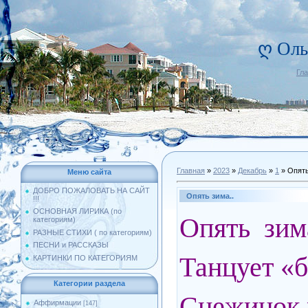
ღ Оль
Гл
Главная
»
2023
»
Декабрь
»
1
» Опять
Меню сайта
ДОБРО ПОЖАЛОВАТЬ НА САЙТ
Опять зима..
!!!
ОСНОВНАЯ ЛИРИКА (по
Опять зим
категориям)
РАЗНЫЕ СТИХИ ( по категориям)
ПЕСНИ и РАССКАЗЫ
Танцует «
КАРТИНКИ ПО КАТЕГОРИЯМ
Категории раздела
Снежинок 
Аффирмации
[147]