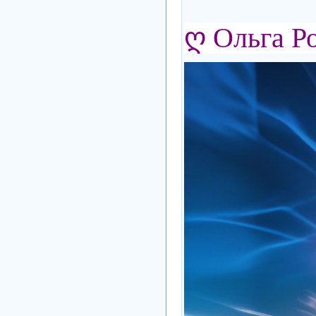
ღ Ольга Р