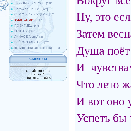
Вокруг всё
ЛЮБИМЫЕ СТИХИ..
[298]
ЛЮБОВЬ - ИГРА..
[427]
Ну, это ес
СЕРИЯ - АХ, СУДАРЬ..
[26]
ФИЛОСОФИЯ
[147]
ПОЗИТИВ..
[147]
Затем весн
ГРУСТЬ..
[357]
ЛИЧНОЕ (сыну)
[36]
ВСЁ ОСТАЛЬНОЕ..
[76]
Душа поёт
скрыто - только по паролю..
[0]
Статистика
И чувства
Онлайн всего:
1
Гостей:
1
Пользователей:
0
Что лето ж
И вот оно 
Успеть бы 