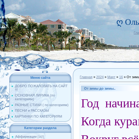
ღ Оль
Гл
Главная
»
2024
»
Март
»
16
» От зимы
Меню сайта
ДОБРО ПОЖАЛОВАТЬ НА САЙТ
От зимы до зимы..
!!!
ОСНОВНАЯ ЛИРИКА (по
Год начин
категориям)
РАЗНЫЕ СТИХИ ( по категориям)
ПЕСНИ и РАССКАЗЫ
Когда кура
КАРТИНКИ ПО КАТЕГОРИЯМ
Категории раздела
Аффирмации
[147]