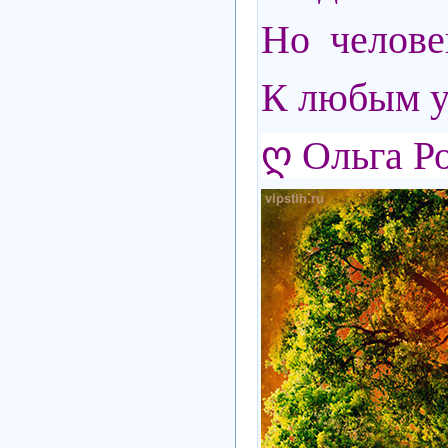
Но человек
К любым у
ღ
Ольга Р