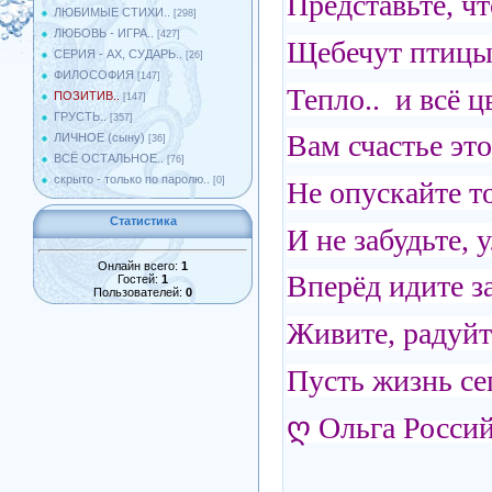
Представьте, чт
ЛЮБИМЫЕ СТИХИ..
[298]
ЛЮБОВЬ - ИГРА..
[427]
Щебечут птицы,
СЕРИЯ - АХ, СУДАРЬ..
[26]
ФИЛОСОФИЯ
[147]
Тепло.. и всё ц
ПОЗИТИВ..
[147]
ГРУСТЬ..
[357]
Вам счастье это
ЛИЧНОЕ (сыну)
[36]
ВСЁ ОСТАЛЬНОЕ..
[76]
скрыто - только по паролю..
[0]
Не опускайте то
Статистика
И не забудьте, 
Онлайн всего:
1
Вперёд идите за
Гостей:
1
Пользователей:
0
Живите, радуйт
Пусть жизнь се
ღ Ольга Росси