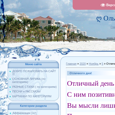
Верс
ღ Оль
Гл
Главная
»
2020
»
Ноябрь
»
5
» Отличн
Меню сайта
ДОБРО ПОЖАЛОВАТЬ НА САЙТ
Отличного дня!
!!!
ОСНОВНАЯ ЛИРИКА (по
Отличный день 
категориям)
РАЗНЫЕ СТИХИ ( по категориям)
ПЕСНИ и РАССКАЗЫ
С ним позитив
КАРТИНКИ ПО КАТЕГОРИЯМ
Вы мысли лишн
Категории раздела
Аффирмации
[147]