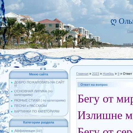
ღ Оль
Гла
Главная
»
2023
»
Ноябрь
»
9
» Ответ 
Меню сайта
ДОБРО ПОЖАЛОВАТЬ НА САЙТ
Ответ на вопрос
!!!
ОСНОВНАЯ ЛИРИКА (по
Бегу от ми
категориям)
РАЗНЫЕ СТИХИ ( по категориям)
ПЕСНИ и РАССКАЗЫ
Излишне м
КАРТИНКИ ПО КАТЕГОРИЯМ
Категории раздела
Бегу от се
Аффирмации
[147]