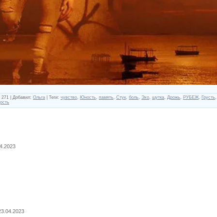
271
|
Добавил
:
Ольга
|
Теги
:
чувство
,
Юность
,
память
,
Стук
,
боль
,
Эхо
,
шутка
,
Дрожь
,
РУБЕЖ
,
Грусть
ость
04.2023
 23.04.2023