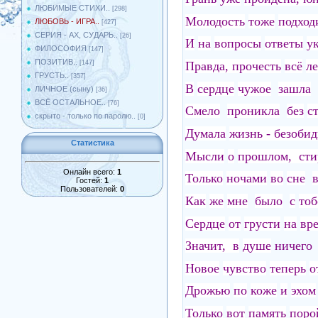
ЛЮБИМЫЕ СТИХИ..
[298]
Молодость
тоже
подход
ЛЮБОВЬ - ИГРА..
[427]
СЕРИЯ - АХ, СУДАРЬ..
[26]
И
на
вопросы
ответы
у
ФИЛОСОФИЯ
[147]
ПОЗИТИВ..
Правда, прочесть
всё
ле
[147]
ГРУСТЬ..
[357]
В
сердце
чужое
зашла
ЛИЧНОЕ (сыну)
[36]
ВСЁ ОСТАЛЬНОЕ..
[76]
Смело
проникла
без
с
скрыто - только по паролю..
[0]
Думала
жизнь - безоби
Статистика
Мысли
о
прошлом, сти
Онлайн всего:
1
Только
ночами
во
сне
Гостей:
1
Пользователей:
0
Как
же
мне
было
с
тоб
Сердце
от
грусти
на
вр
Значит, в
душе
ничег
Новое
чувство
теперь
о
Дрожью
по
коже
и
эхом
Только
вот
память
поро