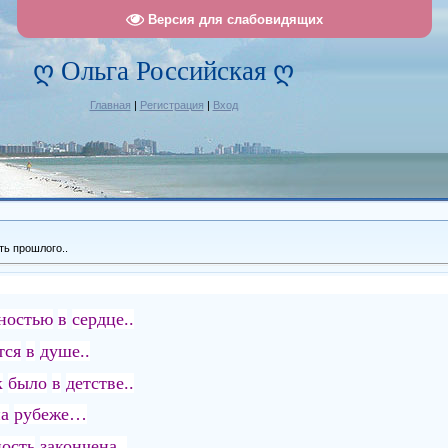
Версия для слабовидящих
ღ Ольга Российская ღ
Главная
|
Регистрация
|
Вход
ь прошлого..
ностью
в
сердце..
тся
в
душе..
к
было
в
детстве..
а
рубеже…
ность
закончена..