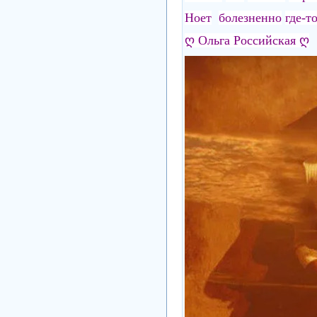
Ноет
болезненно
где-т
ღ Ольга Российская ღ