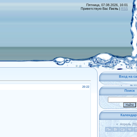
Пятница, 07.08.2026, 16:01
Приветствую Вас
Гость
|
RSS
Вход на са
20:22
Поиск
Календар
«
Апрель 20
Пн
Вт
Ср
Чт
П