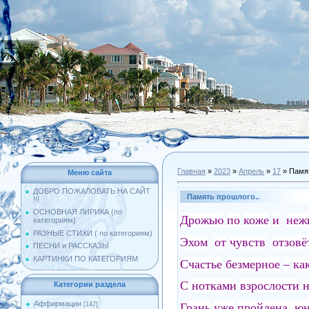
Главная
»
2023
»
Апрель
»
17
» Памят
Меню сайта
ДОБРО ПОЖАЛОВАТЬ НА САЙТ
Память прошлого..
!!!
ОСНОВНАЯ ЛИРИКА (по
Дрожью
по
коже
и
неж
категориям)
РАЗНЫЕ СТИХИ ( по категориям)
Эхом
от
чувств
отзовё
ПЕСНИ и РАССКАЗЫ
КАРТИНКИ ПО КАТЕГОРИЯМ
Счастье
безмерное
–
ка
С
нотками
взрослости
н
Категории раздела
Аффирмации
Грань
уже
пройдена, ю
[147]