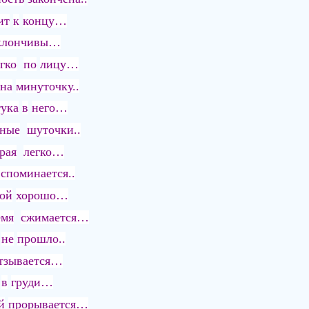
ит
к
концу…
клончивы…
гко
по
лицу…
на
минуточку..
тука
в
него…
дные
шуточки..
рая
легко…
вспоминается..
ой
хорошо…
емя
сжимается…
о
не
прошло..
тзывается…
в
груди…
й
прорывается…