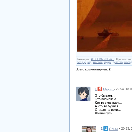
Категория
:
ЛЮБОВЬ - ИГРА..
|
Просмотров
:
сердце
,
год
,
любовь
,
грудь
,
детство
,
молод
Всего комментариев
:
2
1
• 22:54, 18.
Maxxx
Это бывает…
Это возможно…
Кто то скрывает…
А кто-то бухает…
Стирая на веки…
Жизни пути…
2
• 20:33,
Ольга