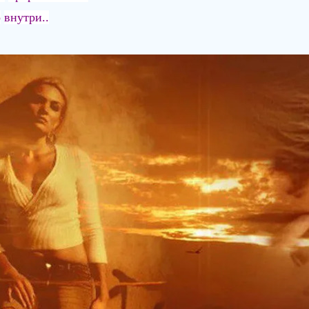
о
внутри..