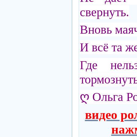
свернуть.
Вновь мая
И всё та ж
Где нел
тормознуть
ღ Ольга Р
видео ро
нажм