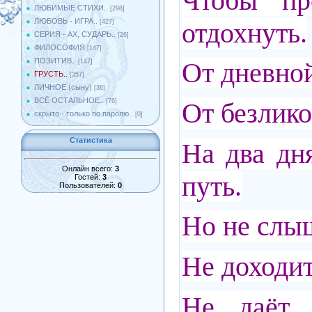
Чтобы про
ЛЮБИМЫЕ СТИХИ..
[298]
ЛЮБОВЬ - ИГРА..
отдохнуть.
[427]
СЕРИЯ - АХ, СУДАРЬ..
[26]
ФИЛОСОФИЯ
[147]
ПОЗИТИВ..
От дневно
[147]
ГРУСТЬ..
[357]
ЛИЧНОЕ (сыну)
[36]
ВСЁ ОСТАЛЬНОЕ..
От безлик
[76]
скрыто - только по паролю..
[0]
Статистика
На два дн
Онлайн всего:
3
путь.
Гостей:
3
Пользователей:
0
Но не слы
Не доходи
Не даёт 