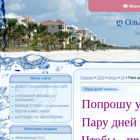
Верс
ღ Оль
Гла
Главная
»
2020
»
Июль
»
19
» Пара д
Меню сайта
ДОБРО ПОЖАЛОВАТЬ НА САЙТ
Пара дней тишины..
!!!
ОСНОВНАЯ ЛИРИКА (по
Попрошу у
категориям)
РАЗНЫЕ СТИХИ ( по категориям)
ПЕСНИ и РАССКАЗЫ
Пару дней
КАРТИНКИ ПО КАТЕГОРИЯМ
Категории раздела
Аффирмации
[147]