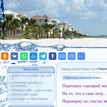
Главная
»
2019
»
Июль
»
11
» Перепи
Меню сайта
ДОБРО ПОЖАЛОВАТЬ НА САЙТ
Перепишу сценарий жизни…
!!!
ОСНОВНАЯ ЛИРИКА (по
Перепишу сценарий ж
категориям)
РАЗНЫЕ СТИХИ ( по категориям)
На то, что я сама хочу
ПЕСНИ и РАССКАЗЫ
КАРТИНКИ ПО КАТЕГОРИЯМ
Переверну на счастье м