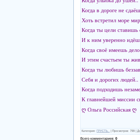
Когда улыбка до ушей..
Когда в дороге не сдаёш
Хоть встретил море мир
Когда ты цели ставишь 
И к ним уверенно идёшь
Когда своё имеешь дело
И этим счастьем ты жив
Когда ты любишь беззав
Себя и дорогих людей..
Когда подходишь незаме
К главнейшей миссии с
ღ Ольга Российская ღ
Категория
:
ГРУСТЬ..
|
Просмотров
:
799
|
Д
Всего комментариев
:
0