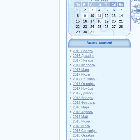
Пн
Вт
Ср
Чт
Пт
Сб
Вс
1
2
3
4
5
6
7
8
9
10
11
12
13
14
15
16
17
18
19
20
21
22
23
24
25
26
27
28
29
30
31
Архив записей
2016 Ноябрь
2016 Декабрь
2017 Январь
2017 Февраль
2017 Март
2017 Июль
2017 Сентябрь
2017 Октябрь
2017 Ноябрь
2017 Декабрь
2018 Январь
2018 Февраль
2018 Март
2018 Апрель
2018 Май
2018 Июнь
2018 Июль
2018 Сентябрь
2018 Октябрь