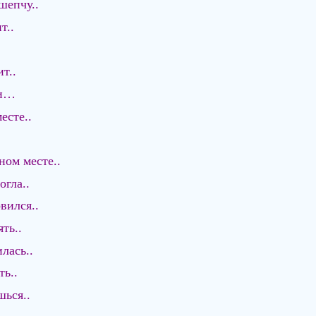
шепчу..
т..
т..
ти…
есте..
ном месте..
огла..
вился..
ть..
лась..
ть..
шься..