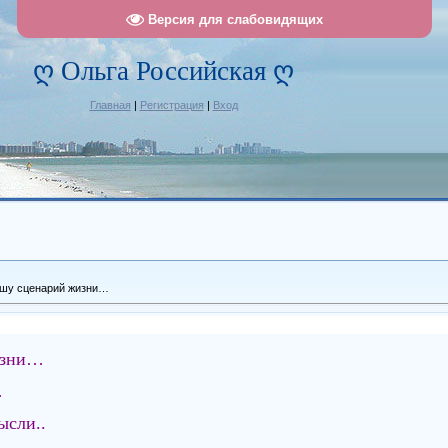
Версия для слабовидящих
ღ Ольга Российская ღ
Главная
|
Регистрация
|
Вход
шу сценарий жизни…
изни…
…
ысли..