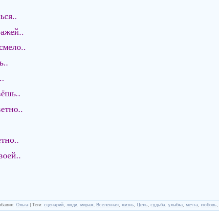
ься..
ажей..
смело..
..
..
ёшь..
етно..
тно..
воей..
обавил
:
Ольга
|
Теги
:
сценарий
,
люди
,
мираж
,
Вселенная
,
жизнь
,
Цель
,
судьба
,
улыбка
,
мечта
,
любовь