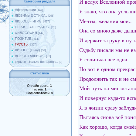
И вслух Вселенной про
Категории раздела
Аффирмации
Я знаю, что она услыши
[147]
ЛЮБИМЫЕ СТИХИ..
[298]
Мечты, желания мои..
ЛЮБОВЬ - ИГРА..
[427]
СЕРИЯ - АХ, СУДАРЬ..
[26]
Она со мною даже дыши
ФИЛОСОФИЯ
[147]
ПОЗИТИВ..
И держит за руку в пу
[147]
ГРУСТЬ..
[357]
Судьбу писали мы не вм
ЛИЧНОЕ (сыну)
[36]
ВСЁ ОСТАЛЬНОЕ..
[76]
Я сочиняла всё одна..
скрыто - только по паролю..
[0]
Но вот в одном прекрас
Статистика
Продолжить так и не см
Онлайн всего:
1
Мой путь на миг остано
Гостей:
1
Пользователей:
0
И повернул куда-то вспя
Я в жизни сразу заблуди
Пытаясь снова всё поня
Как хорошо, когда смеё