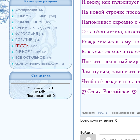
И вижу, как пульсирует 
Категории раздела
Аффирмации
На новой строчке преда
[147]
ЛЮБИМЫЕ СТИХИ..
[298]
Напоминает скромно о с
ЛЮБОВЬ - ИГРА..
[427]
СЕРИЯ - АХ, СУДАРЬ..
[26]
От любопытства, кажетс
ФИЛОСОФИЯ
[147]
ПОЗИТИВ..
Рождает мысли в мутной
[147]
ГРУСТЬ..
[357]
Как хочется мне в голос
ЛИЧНОЕ (сыну)
[36]
ВСЁ ОСТАЛЬНОЕ..
[76]
Послать реальный мир 
скрыто - только по паролю..
[0]
Замкнуться, замолчать и
Статистика
Чтоб всё везде вновь 
Онлайн всего:
1
ღ Ольга Российская ღ
Гостей:
1
Пользователей:
0
Категория
:
ГРУСТЬ..
|
Просмотров
:
645
|
Д
Всего комментариев
:
0
Войдите: