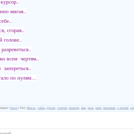
курсор..
нно мигая..
ебе..
я, сгорая..
 голове..
 разреветься..
ко всем чертям..
 запереться..
стало по нулям…
обавил
:
Ольга
|
Теги
:
Мысль
,
слёзы
,
курсор
,
строчка
,
монитор
,
мир
,
ноль
,
реал
,
молчание
,
к чертям
,
се