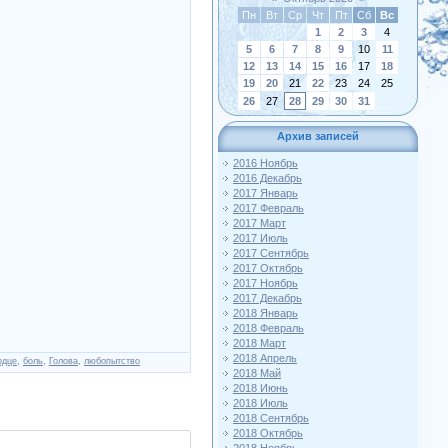
Пн
Вт
Ср
Чт
Пт
Сб
Вс
1
2
3
4
5
6
7
8
9
10
11
12
13
14
15
16
17
18
19
20
21
22
23
24
25
26
27
28
29
30
31
Архив записей
2016 Ноябрь
2016 Декабрь
2017 Январь
2017 Февраль
2017 Март
2017 Июль
2017 Сентябрь
2017 Октябрь
2017 Ноябрь
2017 Декабрь
2018 Январь
2018 Февраль
2018 Март
2018 Апрель
рдце
,
боль
,
Голова
,
любопытство
2018 Май
2018 Июнь
2018 Июль
2018 Сентябрь
2018 Октябрь