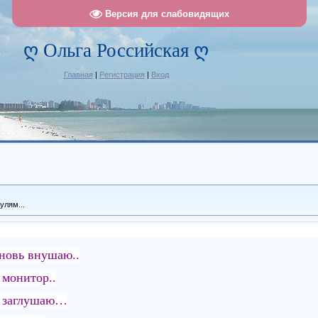
Версия для слабовидящих
ღ Ольга Российская ღ
Главная
|
Регистрация
|
Вход
улям...
вновь внушаю..
 монитор..
е заглушаю…