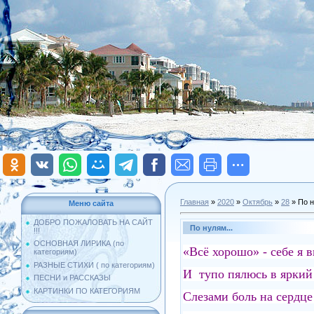
Главная
»
2020
»
Октябрь
»
28
» По н
Меню сайта
ДОБРО ПОЖАЛОВАТЬ НА САЙТ
По нулям...
!!!
ОСНОВНАЯ ЛИРИКА (по
«Всё хорошо» - себе я 
категориям)
РАЗНЫЕ СТИХИ ( по категориям)
И тупо пялюсь в яркий
ПЕСНИ и РАССКАЗЫ
КАРТИНКИ ПО КАТЕГОРИЯМ
Слезами боль на сердц