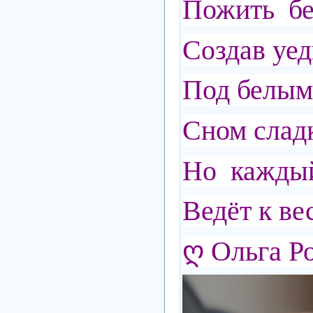
Пожить бе
Создав уе
Под белым
Сном слад
Но каждый
Ведёт к ве
ღ Ольга Р