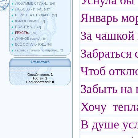
Уснула бы 
ЛЮБИМЫЕ СТИХИ..
[298]
ЛЮБОВЬ - ИГРА..
[427]
Январь мо
СЕРИЯ - АХ, СУДАРЬ..
[26]
ФИЛОСОФИЯ
[147]
ПОЗИТИВ..
[147]
За чашкой 
ГРУСТЬ..
[357]
ЛИЧНОЕ (сыну)
[36]
ВСЁ ОСТАЛЬНОЕ..
[76]
Забраться 
скрыто - только по паролю..
[0]
Статистика
Чтоб откл
Онлайн всего:
1
Гостей:
1
Пользователей:
0
Забыть на 
Хочу тепл
В душе ус