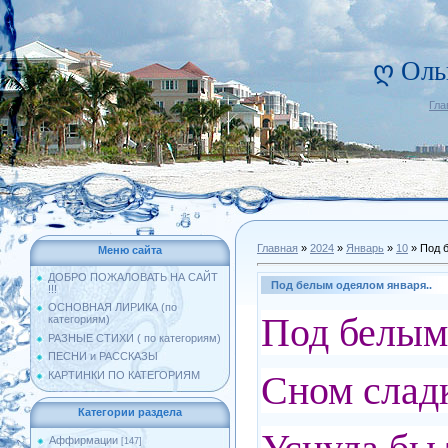
ღ Оль
Гла
Главная
»
2024
»
Январь
»
10
» Под 
Меню сайта
ДОБРО ПОЖАЛОВАТЬ НА САЙТ
Под белым одеялом января..
!!!
ОСНОВНАЯ ЛИРИКА (по
Под белым
категориям)
РАЗНЫЕ СТИХИ ( по категориям)
ПЕСНИ и РАССКАЗЫ
Сном слад
КАРТИНКИ ПО КАТЕГОРИЯМ
Категории раздела
Аффирмации
[147]