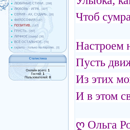
Улыбка, ка
ЛЮБИМЫЕ СТИХИ..
[298]
ЛЮБОВЬ - ИГРА..
[427]
Чтоб сумр
СЕРИЯ - АХ, СУДАРЬ..
[26]
ФИЛОСОФИЯ
[147]
ПОЗИТИВ..
[147]
ГРУСТЬ..
[357]
ЛИЧНОЕ (сыну)
[36]
Настроем н
ВСЁ ОСТАЛЬНОЕ..
[76]
скрыто - только по паролю..
[0]
Пусть движ
Статистика
Онлайн всего:
1
Гостей:
1
Из этих мо
Пользователей:
0
И в этом с
ღ
Ольга Р