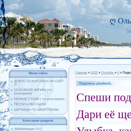
ღ Оль
Гл
Главная
»
2025
»
Октябрь
»
6
» Подел
Меню сайта
ДОБРО ПОЖАЛОВАТЬ НА САЙТ
Поделись улыбкой..
!!!
ОСНОВНАЯ ЛИРИКА (по
Спеши поде
категориям)
РАЗНЫЕ СТИХИ ( по категориям)
ПЕСНИ и РАССКАЗЫ
Дари её ще
КАРТИНКИ ПО КАТЕГОРИЯМ
Категории раздела
Аффирмации
[147]