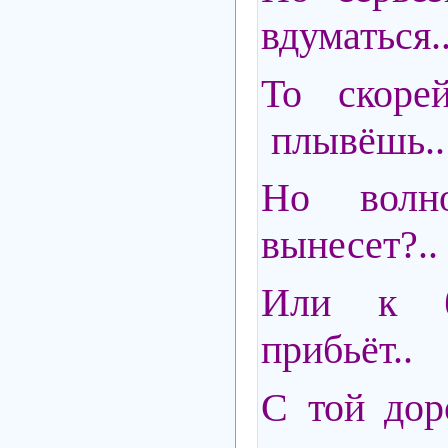
вдуматься.
То скоре
плывёшь..
Но волно
вынесет?..
Или к б
прибьёт..
С той дор