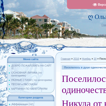
Верс
ღ Оль
Гла
Главная
»
2016
»
Ноябрь
»
20
» Посел
Меню сайта
ДОБРО ПОЖАЛОВАТЬ НА САЙТ
Поселилось в душе одиночество
!!!
ОСНОВНАЯ ЛИРИКА (по
Посели
категориям)
РАЗНЫЕ СТИХИ ( по категориям)
ПЕСНИ и РАССКАЗЫ
одиночеств
КАРТИНКИ ПО КАТЕГОРИЯМ
Категории раздела
Никуда от 
Аффирмации
[147]