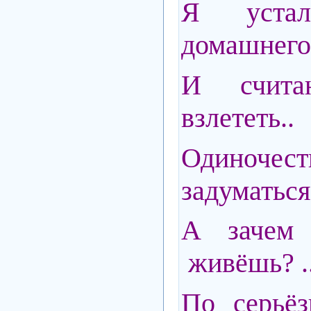
Я уста
домашнего
И счит
взлететь..
Одиноче
задуматься
А зачем
живёшь? .
По серьёз