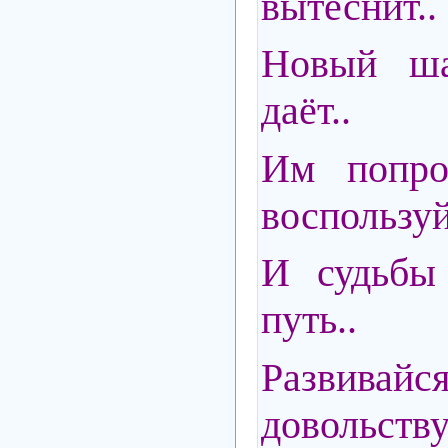
вытеснит..
Новый ша
даёт..
Им попро
воспользуй
И судьбы 
путь..
Развив
довольству