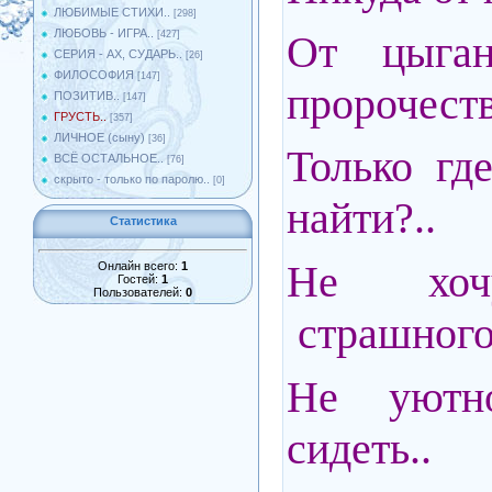
ЛЮБИМЫЕ СТИХИ..
[298]
ЛЮБОВЬ - ИГРА..
От цыган
[427]
СЕРИЯ - АХ, СУДАРЬ..
[26]
ФИЛОСОФИЯ
[147]
пророчеств
ПОЗИТИВ..
[147]
ГРУСТЬ..
[357]
ЛИЧНОЕ (сыну)
[36]
Только гд
ВСЁ ОСТАЛЬНОЕ..
[76]
скрыто - только по паролю..
[0]
найти?..
Статистика
Не хоч
Онлайн всего:
1
Гостей:
1
Пользователей:
0
страшного
Не уютн
сидеть..