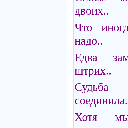
двоих..
Что иногд
надо..
Едва за
штрих..
Судьба
соединила.
Хотя м